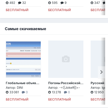
492
32
595
9
347
БЕСПЛАТНЫЙ
БЕСПЛАТНЫЙ
БЕСПЛАТ
Самые скачиваемые
Глобальные объявления v2
Погоны Российской Армии
Автор:
DINI
Автор:
-=[|JokeR|]=-
Автор:
Igo
33 061
0
13 278
0
12 950
БЕСПЛАТНЫЙ
БЕСПЛАТНЫЙ
БЕСПЛАТ