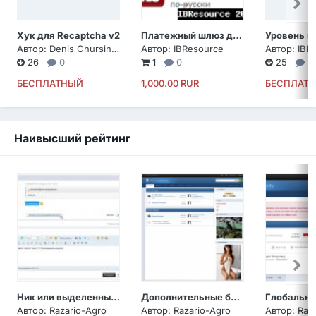
Хук для Recaptcha v2
Платежный шлюз для системы WalletOne-Единый Кошелек
Автор:
Denis Chursinov
Автор:
IBResource
Автор:
IBR
26
0
1
0
25
0
БЕСПЛАТНЫЙ
1,000.00 RUR
БЕСПЛАТ
Наивысший рейтинг
Ник или выделенный текст в форму быстрого ответа
Дополнительные блоки в боковой панели (Custom Sidebar Blocks)
Автор:
Razario-Agro
Автор:
Razario-Agro
Автор:
Raz