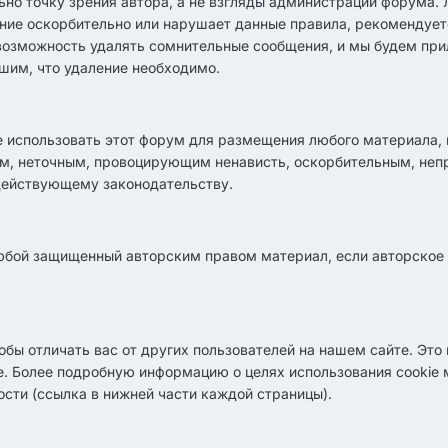
о точку зрения автора, а не взгляды администрации форума.
ние оскорбительно или нарушает данные правила, рекомендует
 возможность удалять сомнительные сообщения, и мы будем прил
ешим, что удаление необходимо.
те использовать этот форум для размещения любого материала,
м, неточным, провоцирующим ненависть, оскорбительным, неп
действующему законодательству.
юбой защищенный авторским правом материал, если авторское 
обы отличать вас от других пользователей на нашем сайте. Эт
. Более подробную информацию о целях использования cookie 
сти (ссылка в нижней части каждой страницы).