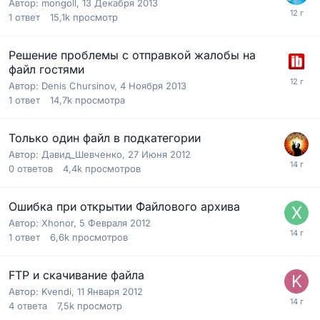
Автор:
mongoll
,
13 Декабря 2013
1
ответ
15,1k
просмотр
Решение проблемы с отправкой жалобы на
файл гостями
Автор:
Denis Chursinov
,
4 Ноября 2013
1
ответ
14,7k
просмотра
Только один файл в подкатегории
Автор:
Давид_Шевченко
,
27 Июня 2012
0
ответов
4,4k
просмотров
Ошибка при открытии Файлового архива
Автор:
Xhonor
,
5 Февраля 2012
1
ответ
6,6k
просмотров
FTP и скачивание файла
Автор:
Kvendi
,
11 Января 2012
4
ответа
7,5k
просмотр