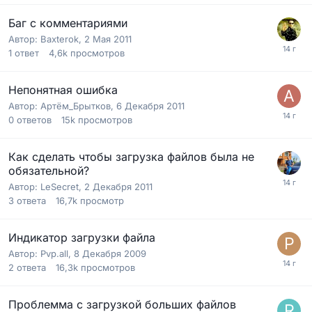
Баг с комментариями
Автор:
Baxterok
,
2 Мая 2011
1
ответ
4,6k
просмотров
Непонятная ошибка
Автор:
Артём_Брытков
,
6 Декабря 2011
0
ответов
15k
просмотров
Как сделать чтобы загрузка файлов была не
обязательной?
Автор:
LeSecret
,
2 Декабря 2011
3
ответа
16,7k
просмотр
Индикатор загрузки файла
Автор:
Pvp.all
,
8 Декабря 2009
2
ответа
16,3k
просмотров
Проблемма с загрузкой больших файлов