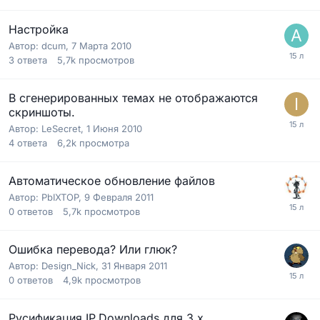
Настройка
Автор:
dcum
,
7 Марта 2010
3
ответа
5,7k
просмотров
В сгенерированных темах не отображаются
скриншоты.
Автор:
LeSecret
,
1 Июня 2010
4
ответа
6,2k
просмотра
Автоматическое обновление файлов
Автор:
PbIXTOP
,
9 Февраля 2011
0
ответов
5,7k
просмотров
Ошибка перевода? Или глюк?
Автор:
Design_Nick
,
31 Января 2011
0
ответов
4,9k
просмотров
Русификация IP.Downloads для 3.х