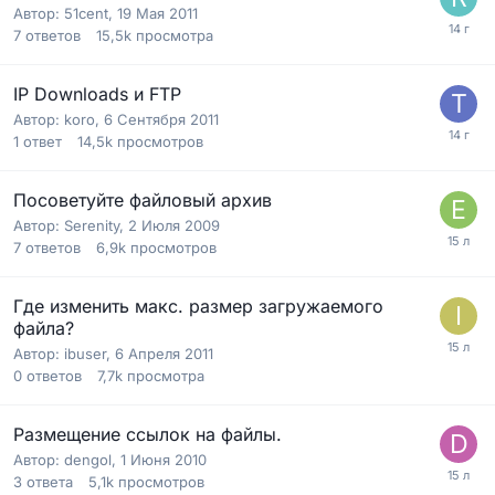
Автор:
51cent
,
19 Мая 2011
7
ответов
15,5k
просмотра
IP Downloads и FTP
Автор:
koro
,
6 Сентября 2011
1
ответ
14,5k
просмотров
Посоветуйте файловый архив
Автор:
Serenity
,
2 Июля 2009
7
ответов
6,9k
просмотров
Где изменить макс. размер загружаемого
файла?
Автор:
ibuser
,
6 Апреля 2011
0
ответов
7,7k
просмотра
Размещение ссылок на файлы.
Автор:
dengol
,
1 Июня 2010
3
ответа
5,1k
просмотров