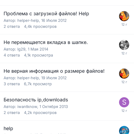
Проблема с загрузкой файлов! Help
Автор:
helper-help
,
16 Июля 2012
2
ответа
4,4k
просмотров
Не перемещается вкладка в шапке.
Автор:
lg29
,
1 Мая 2014
4
ответа
4,1k
просмотра
Не верная информация о размере файлов!
Автор:
helper-help
,
19 Июля 2012
3
ответа
6,7k
просмотр
Безопасность ip,downloads
Автор:
iwantknow
,
1 Октября 2013
2
ответа
4,2k
просмотров
help