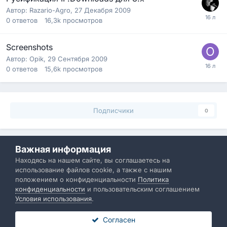
Автор:
Razario-Agro
,
27 Декабря 2009
0
ответов
16,3k
просмотров
Screenshots
Автор:
Opik
,
29 Сентября 2009
0
ответов
15,6k
просмотров
Подписчики
0
Важная информация
Политика конфиденциальности
Обратная связь
Находясь на нашем сайте, вы соглашаетесь на
использование файлов cookie, а также с нашим
IBResource
положением о конфиденциальности
Политика
Powered by Invision Community
конфиденциальности
и пользовательским соглашением
Условия использования
.
Согласен