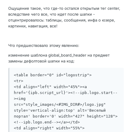
Ощущение такое, что где-то остался открытым тег center,
вследствие чего все, что идет после шапки -
отцентрировалось: таблицы, сообщения, инфа о юзере,
картинки, навигация, все!
Что предшествовало этому явлению:
изменение шаблона global_board_header на предмет
замены дефолтовой шапки на код:
<table border="0" id="logostrip">

<tr>

<td align="left" width="45%"><a 
href='{ipb.script_url}'><!--ipb.logo.start--
><img 
src="style_images/<#IMG_DIR#>/logo.jpg" 
style='vertical-align:top' alt='Веселый 
портал' border='0' width="427" height="128">
<!--ipb.logo.end--></a></td>

<td align="right" width="55%">
