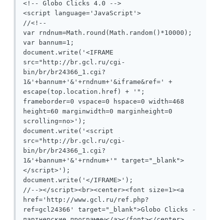
<!-- Globo Clicks 4.0 -->

<script language='JavaScript'>

//<!--

var rndnum=Math.round(Math.random()*10000);

var bannum=1;

document.write('<IFRAME 
src="http://br.gcl.ru/cgi-
bin/br/br24366_1.cgi?
1&'+bannum+'&'+rndnum+'&iframe&ref=' + 
escape(top.location.href) + '"; 
frameborder=0 vspace=0 hspace=0 width=468 
height=60 marginwidth=0 marginheight=0 
scrolling=no>');

document.write('<script 
src="http://br.gcl.ru/cgi-
bin/br/br24366_1.cgi?
1&'+bannum+'&'+rndnum+'" target="_blank">
</script>');

document.write('</IFRAME>');

//--></script><br><center><font size=1><a 
href='http://www.gcl.ru/ref.php?
ref=gcl24366' target="_blank">Globo Clicks - 
партнерские программы</a></font></center>
