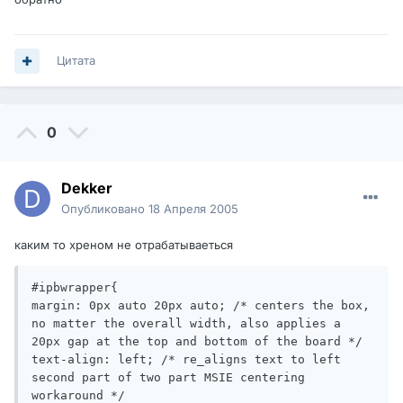
Цитата
0
Dekker
Опубликовано
18 Апреля 2005
каким то хреном не отрабатываеться
#ipbwrapper{ 

margin: 0px auto 20px auto; /* centers the box, 
no matter the overall width, also applies a 
20px gap at the top and bottom of the board */

text-align: left; /* re_aligns text to left 
second part of two part MSIE centering 
workaround */
