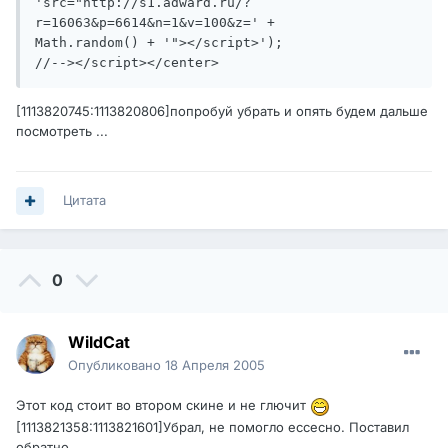
'src="http://s1.adward.ru/?
r=16063&p=6614&n=1&v=100&z=' +

Math.random() + '"></script>');

//--></script></center>
[1113820745:1113820806]попробуй убрать и опять будем дальше
посмотреть ...
Цитата
0
WildCat
Опубликовано
18 Апреля 2005
Этот код стоит во втором скине и не глючит
[1113821358:1113821601]Убрал, не помогло ессесно. Поставил
обратно