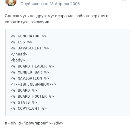
Опубликовано
18 Апреля 2005
Сделал чуть по-другому: исправил шаблон верхнего
колонтитула, заключив
<% GENERATOR %> 

<% CSS %> 

<% JAVASCRIPT %> 

</head> 

<body>

<% BOARD HEADER %>

<% MEMBER BAR %>

<% NAVIGATION %>

<!--IBF.NEWPMBOX-->

<% BOARD %>

<% BOARD FOOTER %>

<% STATS %>

<% COPYRIGHT %>
в <div id="ipbwrapper"></div>