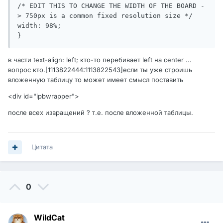
/* EDIT THIS TO CHANGE THE WIDTH OF THE BOARD -
> 750px is a common fixed resolution size */

width: 98%;

}
в части text-align: left; кто-то перебивает left на center ...
вопрос кто.[1113822444:1113822543]если ты уже строишь
вложенную таблицу то может имеет смысл поставить
<div id="ipbwrapper">
после всех извращений ? т.е. после вложенной таблицы.
Цитата
0
WildCat