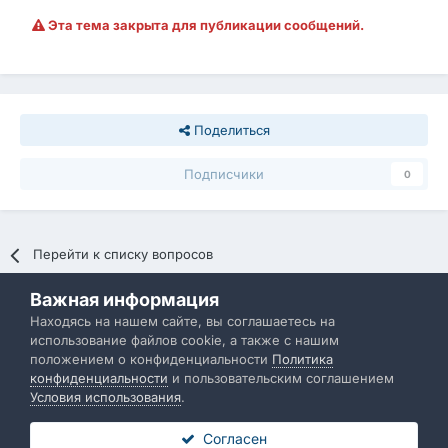
Эта тема закрыта для публикации сообщений.
Поделиться
Подписчики
0
Перейти к списку вопросов
Важная информация
Политика конфиденциальности
Обратная связь
Находясь на нашем сайте, вы соглашаетесь на
использование файлов cookie, а также с нашим
IBResource
положением о конфиденциальности
Политика
Powered by Invision Community
конфиденциальности
и пользовательским соглашением
Условия использования
.
Согласен