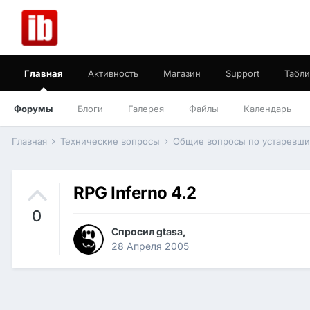
Главная
Активность
Магазин
Support
Табли
Форумы
Блоги
Галерея
Файлы
Календарь
Главная
Технические вопросы
Общие вопросы по устаревш
RPG Inferno 4.2
0
Спросил
gtasa
,
28 Апреля 2005