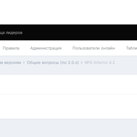
ца лидеров
Правила
Администрация
Пользователи онлайн
Табл
им версиям
Общие вопросы (по 2.0.x)
RPG Inferno 4.2