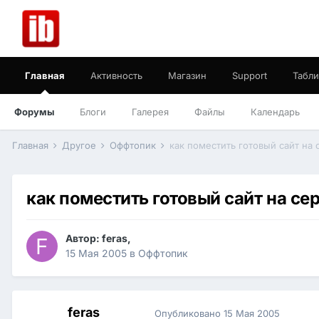
Главная
Активность
Магазин
Support
Табли
Форумы
Блоги
Галерея
Файлы
Календарь
Главная
Другое
Оффтопик
как поместить готовый сайт на 
как поместить готовый сайт на се
Автор:
feras
,
15 Мая 2005
в
Оффтопик
feras
Опубликовано
15 Мая 2005