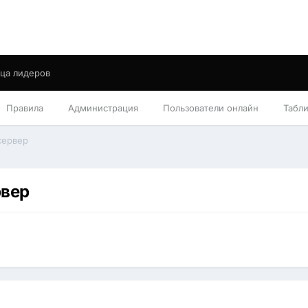
ца лидеров
Правила
Администрация
Пользователи онлайн
Табл
сервер
рвер