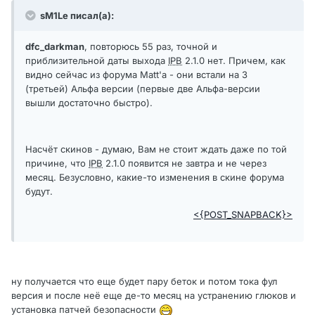
sM1Le писал(а):
dfc_darkman
, повторюсь 55 раз, точной и
приблизительной даты выхода
IPB
2.1.0 нет. Причем, как
видно сейчас из форума Matt'а - они встали на 3
(третьей) Альфа версии (первые две Альфа-версии
вышли достаточно быстро).
Насчёт скинов - думаю, Вам не стоит ждать даже по той
причине, что
IPB
2.1.0 появится не завтра и не через
месяц. Безусловно, какие-то изменения в скине форума
будут.
<{POST_SNAPBACK}>
ну получается что еще будет пару беток и потом тока фул
версия и после неё еще де-то месяц на устранению глюков и
установка патчей безопасности