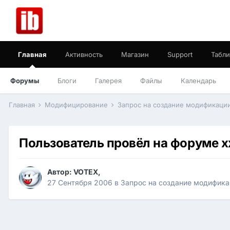
Главная
Активность
Магазин
Support
Табли
Форумы
Блоги
Галерея
Файлы
Календарь
Главная
Модифицирование
Запрос на создание модификаци
Пользователь провёл на форуме x
Автор:
VOTEX
,
27 Сентября 2006
в
Запрос на создание модифика