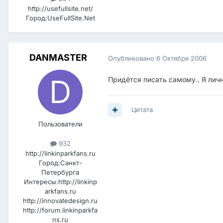
http://usefullsite.net/
Город:
UseFullSite.Net
DANMASTER
Опубликовано
6 Октября 2006
Придётся писать самому.. Я лично
Цитата
Пользователи
932
http://linkinparkfans.ru
Город:
Санкт-
Петербурга
Интересы:
http://linkinp
arkfans.ru
http://innovatedesign.ru
http://forum.linkinparkfa
ns.ru