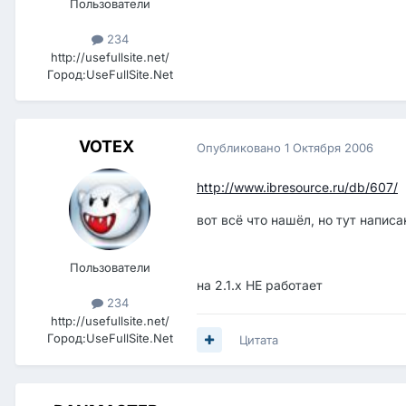
Пользователи
234
http://usefullsite.net/
Город:
UseFullSite.Net
VOTEX
Опубликовано
1 Октября 2006
http://www.ibresource.ru/db/607/
вот всё что нашёл, но тут написан
Пользователи
на 2.1.х НЕ работает
234
http://usefullsite.net/
Город:
UseFullSite.Net
Цитата