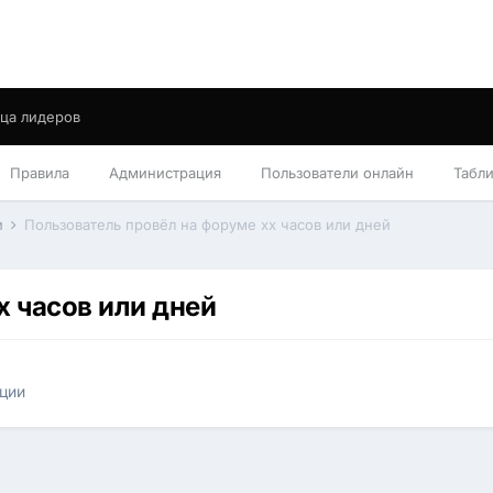
ца лидеров
Правила
Администрация
Пользователи онлайн
Табл
и
Пользователь провёл на форуме xx часов или дней
x часов или дней
ции