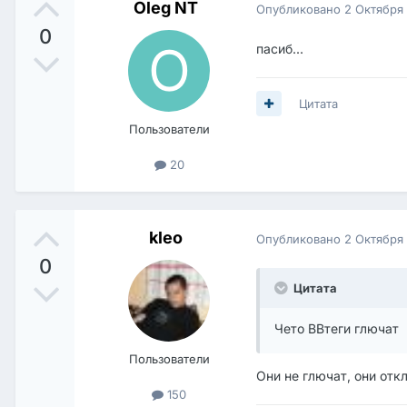
Oleg NT
Опубликовано
2 Октября
0
пасиб...
Цитата
Пользователи
20
kleo
Опубликовано
2 Октября
0
Цитата
Чето BBтеги глючат
Пользователи
Они не глючат, они от
150