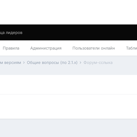
ца лидеров
Правила
Администрация
Пользователи онлайн
Табл
им версиям
Общие вопросы (по 2.1.x)
Форум-сслыка