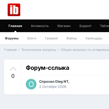
Главная
Активность
Магазин
Support
Табли
Форумы
Блоги
Галерея
Файлы
Календарь
Главная
Технические вопросы
Общие вопросы по устаревш
Форум-сслыка
0
Спросил
Oleg NT
,
2 Октября 2006