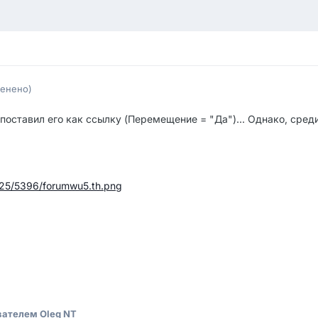
менено)
поставил его как ссылку (Перемещение = "Да")... Однако, сред
525/5396/forumwu5.th.png
ателем Oleg NT