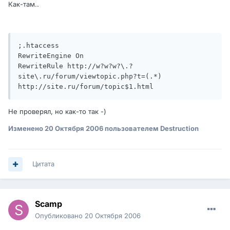
Как-там..
;.htaccess

RewriteEngine On

RewriteRule http://w?w?w?\.?
site\.ru/forum/viewtopic.php?t=(.*) 
http://site.ru/forum/topic$1.html
Не проверял, но как-то так -)
Изменено
20 Октября 2006
пользователем Destruction
Цитата
Scamp
Опубликовано
20 Октября 2006