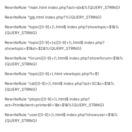
RewriteRule ^main.html index.php?act=idx&%{QUERY_STRING}
RewriteRule ^
ipb
.html index.php?%{QUERY_STRING}
RewriteRule ^topic([0-9]+)\.html$ index.php?showtopic=$1&%
{QUERY_STRING}
RewriteRule ^topic([0-9]+)s([0-9]+)\.html$ index.php?
showtopic=$1&st=$2&%{QUERY_STRING}
RewriteRule ^forum([0-9]+)\.html$ index.php?showforum=$1&%
{QUERY_STRING}
RewriteRule ^topic([0-9]+).html viewtopic.php?t=$1
RewriteRule ^cat([0-9]+)\.html$ index.php?act=SC&c=$1&%
{QUERY_STRING}
RewriteRule ^ptopic([0-9]+)\.html$ index.php?
act=Print&client=printer&f=1&t=$1&%{QUERY_STRING}
RewriteRule ^user([0-9]+)\.html$ index.php?showuser=$1&%
{QUERY_STRING}