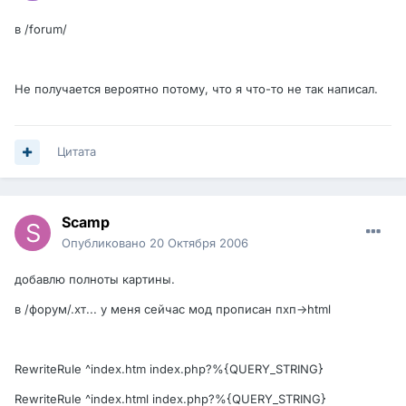
в /forum/
Не получается вероятно потому, что я что-то не так написал.
Цитата
Scamp
Опубликовано
20 Октября 2006
добавлю полноты картины.
в /форум/.хт... у меня сейчас мод прописан пхп->html
RewriteRule ^index.htm index.php?%{QUERY_STRING}
RewriteRule ^index.html index.php?%{QUERY_STRING}