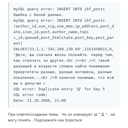
mySQL query error: INSERT INTO ibf_posts 

Ошибка с базой данных.

mySQL query error: INSERT INTO ibf_posts 
(author_id,use_sig,use_emo,ip_address,post_d
ate,icon_id,post,author_name,topi

c_id,queued,post_htmlstate,post_key,post_par
ent) 
VALUES(33,1,1,'192.168.130.69',1161450015,0,
'Дети, вы сначала жизнь познайте- перед тем, 
как отвечать за других.<br /><br />С такой 
разницей в возрасте сложно найти понимание- 
приортитеты разные, разные интересы, разные 
поколения...<br />Я конечно понимаю, что всё 
вы к деньгам с

SQL error: Duplicate entry 'Д' for key 5

SQL error code: 

Date: 21.10.2006, 21:00
При ответе\создании темы . Чо он кланирует за " Д " , не
могу понять . Подскажите как бороться