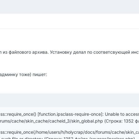
л из файлового архива. Установку делал по соответсвующей инс
 админку тоже) пишет:
::require_once() [function.ipsclass-require-once]: Unable to acces
rums/cache/skin_cache/cacheid_3/skin_global.php (Строка: 1352 фа
::require_once(/home/users/h/holycrap/docs/forums/cache/skin_cac
 such file or directory (Строка: 1352 файла /sources/ipsclass.php)