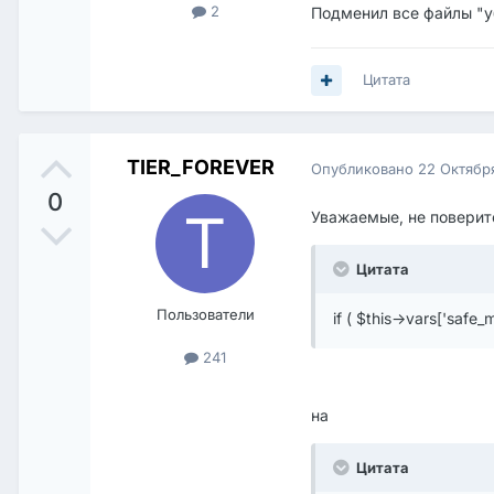
2
Подменил все файлы "уб
Цитата
TIER_FOREVER
Опубликовано
22 Октябр
0
Уважаемые, не поверите
Цитата
Пользователи
if ( $this->vars['safe
241
на
Цитата