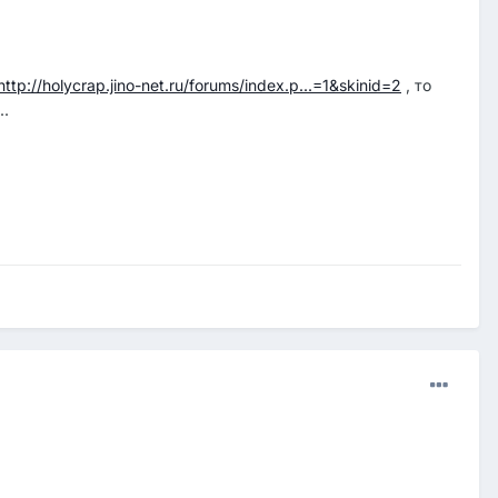
http://holycrap.jino-net.ru/forums/index.p...=1&skinid=2
, то
..