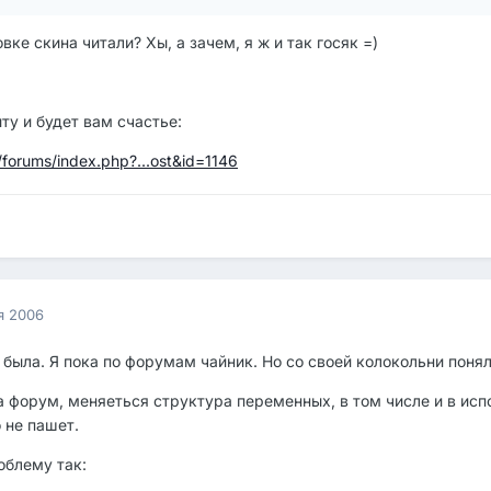
ке скина читали? Хы, а зачем, я ж и так госяк =)
ту и будет вам счастье:
/forums/index.php?...ost&id=1146
я 2006
была. Я пока по форумам чайник. Но со своей колокольни понял
а форум, меняеться структура переменных, в том числе и в ис
 не пашет.
облему так: