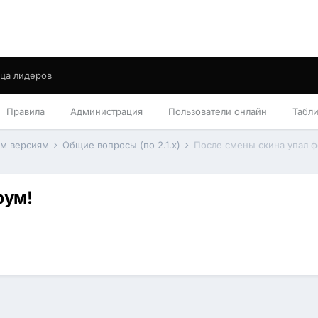
ца лидеров
Правила
Администрация
Пользователи онлайн
Табл
им версиям
Общие вопросы (по 2.1.x)
После смены скина упал ф
рум!