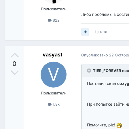
Пользователи
Либо проблемы в хостин
822
Цитата
vasyast
Опубликовано
22 Октябр
0
TIER_FOREVER пис
Поставил скин
cozyg
Пользователи
При попытке зайти н
1,8k
Помогите, plz!