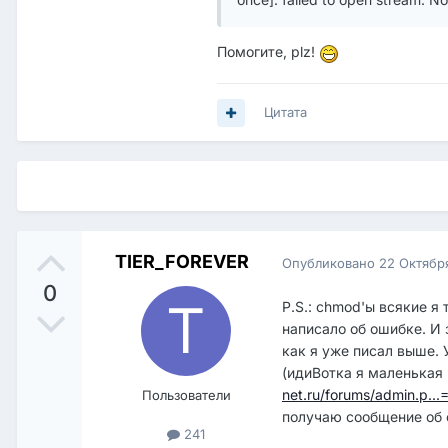
Помогите, plz!
Цитата
TIER_FOREVER
Опубликовано
22 Октябр
0
P.S.: chmod'ы всякие я
написало об ошибке. И 
как я уже писал выше. 
(идиВотка я маленькая
net.ru/forums/admin.p...
Пользователи
получаю сообщение об о
241