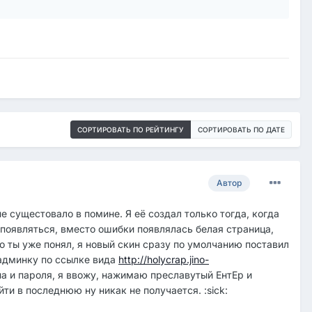
СОРТИРОВАТЬ ПО РЕЙТИНГУ
СОРТИРОВАТЬ ПО ДАТЕ
Автор
не сущестовало в помине. Я её создал только тогда, когда
 появляться, вместо ошибки появлялась белая страница,
го ты уже понял, я новый скин сразу по умолчанию поставил
в админку по ссылке вида
http://holycrap.jino-
на и пароля, я ввожу, нажимаю преславутый ЕнтЕр и
ти в последнюю ну никак не получается. :sick: