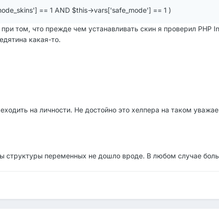
_mode_skins'] == 1 AND $this->vars['safe_mode'] == 1 )
о при том, что прежде чем устанавливать скин я проверил PHP I
едятина какая-то.
еходить на личности. Не достойно это хелпера на таком уважа
ны структуры переменных не дошло вроде. В любом случае бол