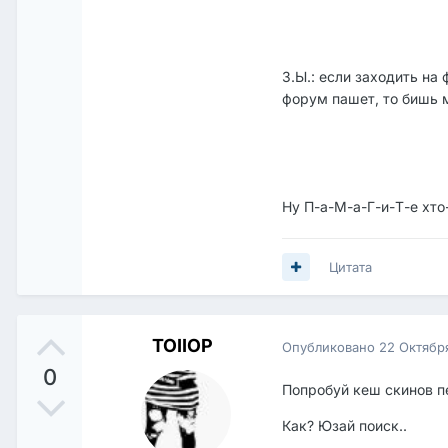
З.Ы.: если заходить на
форум пашет, то бишь м
Ну П-а-М-а-Г-и-Т-е хто
Цитата
TOIIOP
Опубликовано
22 Октябр
0
Попробуй кеш скинов пе
Как? Юзай поиск..