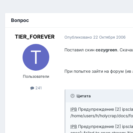
Вопрос
TIER_FOREVER
Опубликовано
22 Октября 2006
Поставил скин
cozygreen
. Скача
При попытке зайти на форум (ив
Пользователи
241
Цитата
IPB
Предупреждение [2] ipsclass
/home/users/h/holycrap/docs/fo
IPB
Предупреждение [2] ipsclass
once]: failed to open stream: No