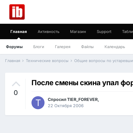
Главная
Активность
Магазин
Support
Табли
Форумы
Блоги
Галерея
Файлы
Календарь
Главная
Технические вопросы
Общие вопросы по устаревш
После смены скина упал фо
0
Спросил
TIER_FOREVER
,
22 Октября 2006