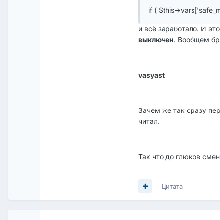
if ( $this->vars['safe
и всё заработало. И эт
выключен
. Вообщем бр
vasyast
Зачем же так сразу пер
читал.
Так что до глюков сме
Цитата