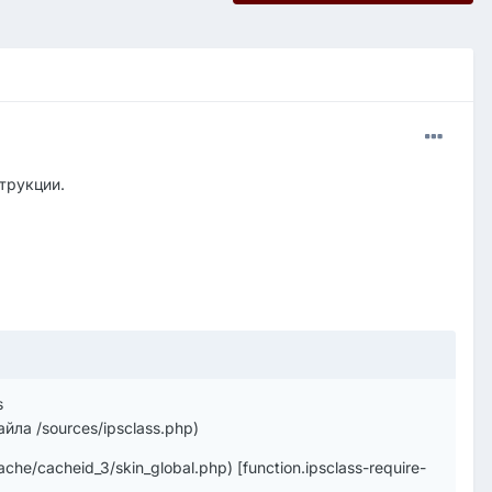
трукции.
s
йла /sources/ipsclass.php)
he/cacheid_3/skin_global.php) [function.ipsclass-require-