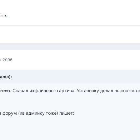
ге...
я 2006
ал(а):
reen
. Скачал из файлового архива. Установку делал по соотве
а форум (ив админку тоже) пишет: