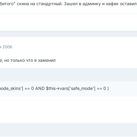
итого" скина на стандртный. Зашел в админку и нафик оставил
я 2006
, но только что я заменил
_mode_skins'] == 0 AND $this->vars['safe_mode'] == 0 )