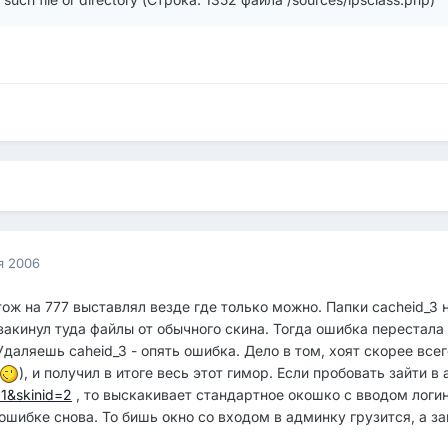
я 2006
 тож на 777 выставлял везде где только можно. Папки cacheid_3 
закинул туда файлы от обычного скина. Тогда ошибка перестала
Удаляешь caheid_3 - опять ошибка. Дело в том, хоят скорее все
), и получил в итоге весь этот гимор. Если пробовать зайти 
=1&skinid=2
, то выскакивает стандартное окошко с вводом логи
шибке снова. То бишь окно со входом в админку грузится, а зай