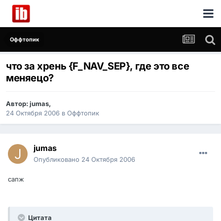
Оффтопик
что за хрень {F_NAV_SEP}, где это все
меняецо?
Автор:
jumas
,
24 Октября 2006
в
Оффтопик
jumas
Опубликовано
24 Октября 2006
сапж
Цитата