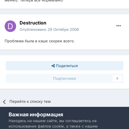
менял). Теперь всё нормально!
Destruction
Опубликовано
29 Октября 2006
Проблема была в кэше скорее всего.
Поделиться
Подписчики
0
Перейти к списку тем
Важная информация
Политика конфиденциальности
Обратная связь
Находясь на нашем сайте, вы соглашаетесь на
использование файлов cookie, а также с нашим
IBResource