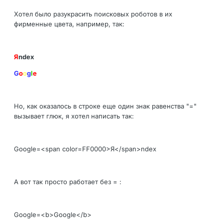
Хотел было разукрасить поисковых роботов в их
фирменные цвета, например, так:
Я
ndex
G
o
o
g
l
e
Но, как оказалось в строке еще один знак равенства "="
вызывает глюк, я хотел написать так:
Google=<span color=FF0000>Я</span>ndex
А вот так просто работает без = :
Google=<b>Google</b>