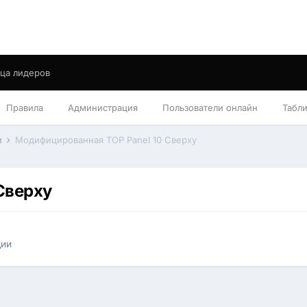
ца лидеров
Правила
Администрация
Пользователи онлайн
Табл
и
Модифицированная TOP Panel 10 Сверху
Сверху
ции