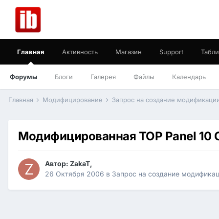
Главная
Активность
Магазин
Support
Табли
Форумы
Блоги
Галерея
Файлы
Календарь
Главная
Модифицирование
Запрос на создание модификаци
Модифицированная TOP Panel 10 
Автор:
ZakaT
,
26 Октября 2006
в
Запрос на создание модифика