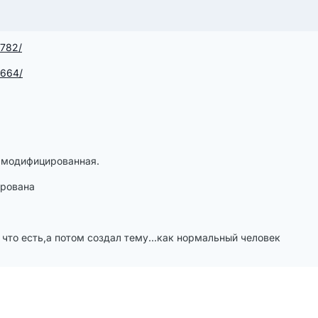
/782/
/664/
 модифицированная.
ирована
что есть,а потом создал тему...как нормальный человек