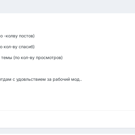
о -колву постов)
о кол-ву спасиб)
 темы (по кол-ву просмотров)
отдам с удовльствием за рабочий мод..