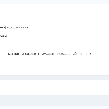
одифицированная.
вана
о есть,а потом создал тему...как нормальный человек