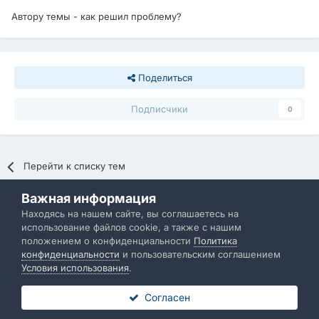
Автору темы - как решил проблему?
Поделиться
Подписчики
0
Перейти к списку тем
Важная информация
Политика конфиденциальности
Обратная связь
Находясь на нашем сайте, вы соглашаетесь на
использование файлов cookie, а также с нашим
IBResource
положением о конфиденциальности
Политика
Powered by Invision Community
конфиденциальности
и пользовательским соглашением
Условия использования
.
Согласен