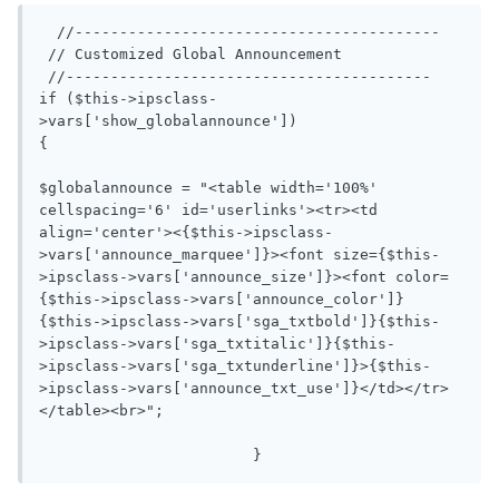
  //-----------------------------------------

 // Customized Global Announcement

 //-----------------------------------------

if ($this->ipsclass-
>vars['show_globalannounce'])

{

$globalannounce = "<table width='100%' 
cellspacing='6' id='userlinks'><tr><td 
align='center'><{$this->ipsclass-
>vars['announce_marquee']}><font size={$this-
>ipsclass->vars['announce_size']}><font color=
{$this->ipsclass->vars['announce_color']}
{$this->ipsclass->vars['sga_txtbold']}{$this-
>ipsclass->vars['sga_txtitalic']}{$this-
>ipsclass->vars['sga_txtunderline']}>{$this-
>ipsclass->vars['announce_txt_use']}</td></tr>
</table><br>";

			}