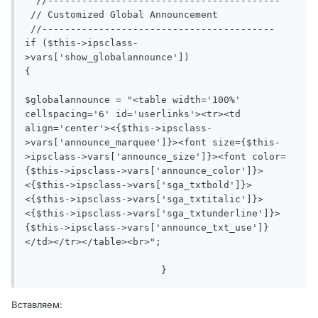
  //-----------------------------------------

 // Customized Global Announcement

 //-----------------------------------------

if ($this->ipsclass-
>vars['show_globalannounce'])

{

$globalannounce = "<table width='100%' 
cellspacing='6' id='userlinks'><tr><td 
align='center'><{$this->ipsclass-
>vars['announce_marquee']}><font size={$this-
>ipsclass->vars['announce_size']}><font color=
{$this->ipsclass->vars['announce_color']}>
<{$this->ipsclass->vars['sga_txtbold']}>
<{$this->ipsclass->vars['sga_txtitalic']}>
<{$this->ipsclass->vars['sga_txtunderline']}>
{$this->ipsclass->vars['announce_txt_use']}
</td></tr></table><br>";

			}
Вставляем: