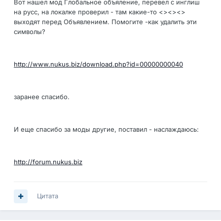
Вот нашел мод Глобальное объяление, перевел с инглиш
на русс, на локалке проверил - там какие-то <><><>
выходят перед Объявлением. Помогите -как удалить эти
символы?
http://www.nukus.biz/download.php?id=00000000040
заранее спасибо.
И еще спасибо за моды другие, поставил - наслаждаюсь:
http://forum.nukus.biz
Цитата