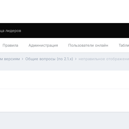
ца лидеров
Правила
Администрация
Пользователи онлайн
Табл
им версиям
Общие вопросы (по 2.1.x)
неправильное отображен