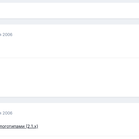
я 2006
я 2006
оготипами (2.1.х)