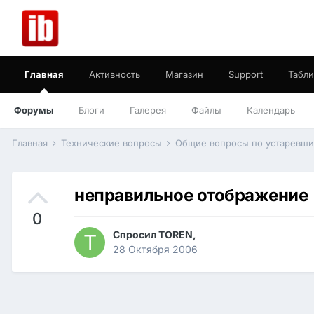
Главная
Активность
Магазин
Support
Табли
Форумы
Блоги
Галерея
Файлы
Календарь
Главная
Технические вопросы
Общие вопросы по устаревш
неправильное отображение
0
Спросил
TOREN
,
28 Октября 2006