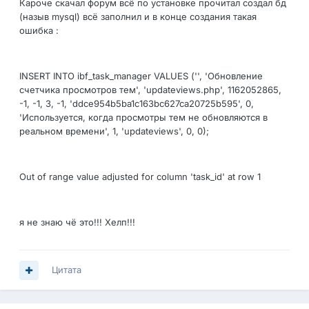
Кароче скачал форум всё по установке прочитал создал бд
(назыв mysql) всё заполнил и в конце создания такая
ошибка :
INSERT INTO ibf_task_manager VALUES ('', 'Обновление
счетчика просмотров тем', 'updateviews.php', 1162052865,
-1, -1, 3, -1, 'ddce954b5ba1c163bc627ca20725b595', 0,
'Используется, когда просмотры тем не обновляются в
реальном времени', 1, 'updateviews', 0, 0);
Out of range value adjusted for column 'task_id' at row 1
я не знаю чё это!!! Хелп!!!
Цитата