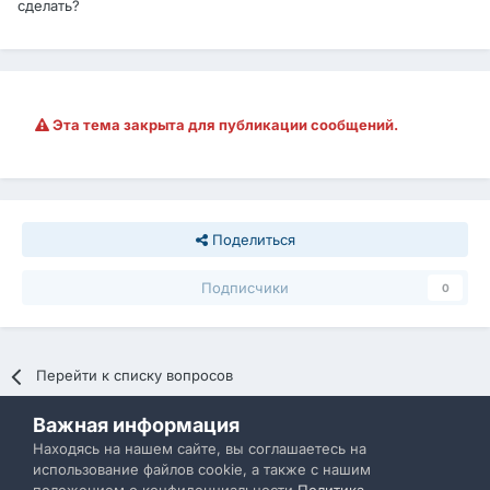
сделать?
Эта тема закрыта для публикации сообщений.
Поделиться
Подписчики
0
Перейти к списку вопросов
Важная информация
Политика конфиденциальности
Обратная связь
Находясь на нашем сайте, вы соглашаетесь на
использование файлов cookie, а также с нашим
IBResource