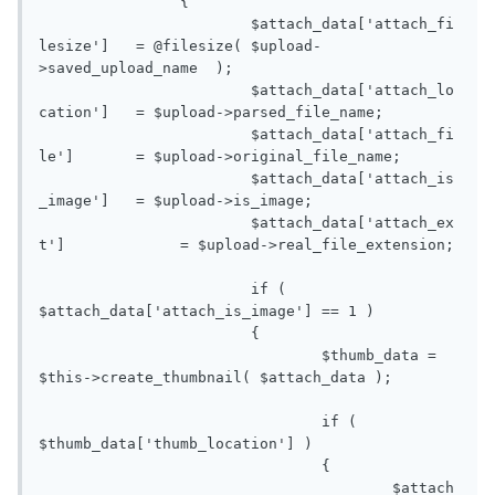
		{

			$attach_data['attach_fi
lesize']   = @filesize( $upload-
>saved_upload_name  );

			$attach_data['attach_lo
cation']   = $upload->parsed_file_name;

			$attach_data['attach_fi
le']	   = $upload->original_file_name;

			$attach_data['attach_is
_image']   = $upload->is_image;

			$attach_data['attach_ex
t']		= $upload->real_file_extension;

			if ( 
$attach_data['attach_is_image'] == 1 )

			{

				$thumb_data = 
$this->create_thumbnail( $attach_data );

				if ( 
$thumb_data['thumb_location'] )

				{

					$attach