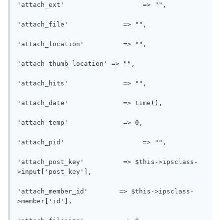
'attach_ext'			=> "",

'attach_file'		   => "",

'attach_location'	   => "",

'attach_thumb_location' => "",

'attach_hits'		   => "",

'attach_date'		   => time(),

'attach_temp'		   => 0,

'attach_pid'			=> "",

'attach_post_key'	   => $this->ipsclass-
>input['post_key'],

'attach_member_id'	  => $this->ipsclass-
>member['id'],
