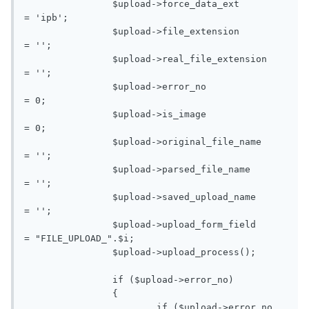
		$upload->force_data_ext		
= 'ipb';

		$upload->file_extension		
= '';

		$upload->real_file_extension	
= '';

		$upload->error_no		
= 0;

		$upload->is_image		
= 0;

		$upload->original_file_name	
= '';

		$upload->parsed_file_name	
= '';

		$upload->saved_upload_name	
= '';

		$upload->upload_form_field	
= "FILE_UPLOAD_".$i;

		$upload->upload_process();

		if ($upload->error_no)

		{

			if ($upload->error_no 