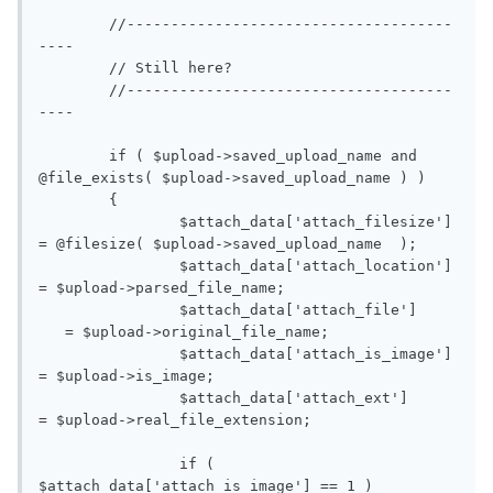
	//-------------------------------------
----

	// Still here?

	//-------------------------------------
----

	if ( $upload->saved_upload_name and 
@file_exists( $upload->saved_upload_name ) )

	{

		$attach_data['attach_filesize']   
= @filesize( $upload->saved_upload_name  );

		$attach_data['attach_location']   
= $upload->parsed_file_name;

		$attach_data['attach_file']	
   = $upload->original_file_name;

		$attach_data['attach_is_image']   
= $upload->is_image;

		$attach_data['attach_ext']		
= $upload->real_file_extension;

		if ( 
$attach_data['attach_is_image'] == 1 )
