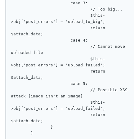
			case 3:

				// Too big...

				$this-
>obj['post_errors'] = 'upload_to_big';

				return 
$attach_data;

			case 4:

				// Cannot move 
uploaded file

				$this-
>obj['post_errors'] = 'upload_failed';

				return 
$attach_data;

			case 5:

				// Possible XSS 
attack (image isn't an image)

				$this-
>obj['post_errors'] = 'upload_failed';

				return 
$attach_data;

		}

	}
