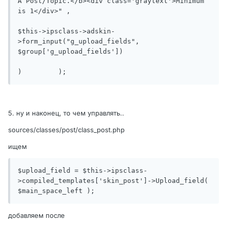
A Post/Topic.</b><div class='graytext'>Minimum 
is 1</div>" ,

$this->ipsclass->adskin-
>form_input("g_upload_fields", 
$group['g_upload_fields'])

)	  );
5. ну и наконец, то чем управлять..
sources/classes/post/class_post.php
ищем
$upload_field = $this->ipsclass-
>compiled_templates['skin_post']->Upload_field(  
$main_space_left );
добавляем после