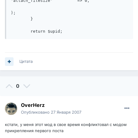
'attach_filesize'	   => 0,

);

	}

	return $upid;
Цитата
0
OverHerz
Опубликовано
27 Января 2007
кстати, у меня этот мод в свое время конфликтовал с модом
прикрепления первого поста