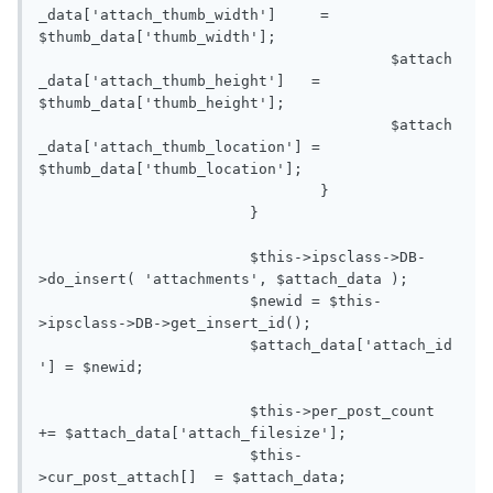
_data['attach_thumb_width']	= 
$thumb_data['thumb_width'];

					$attach
_data['attach_thumb_height']   = 
$thumb_data['thumb_height'];

					$attach
_data['attach_thumb_location'] = 
$thumb_data['thumb_location'];

				}

			}

			$this->ipsclass->DB-
>do_insert( 'attachments', $attach_data );

			$newid = $this-
>ipsclass->DB->get_insert_id();

			$attach_data['attach_id
'] = $newid;

			$this->per_post_count	
+= $attach_data['attach_filesize'];

			$this-
>cur_post_attach[]  = $attach_data;
