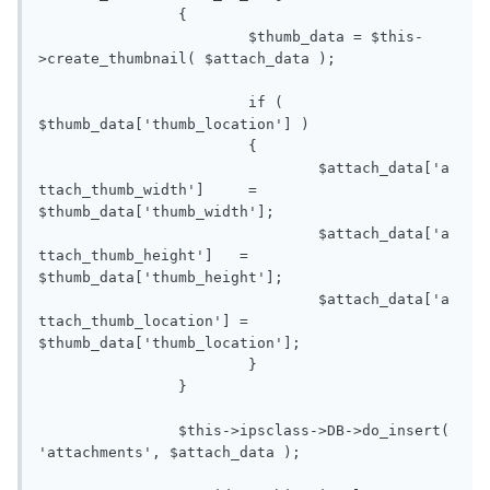
		{

			$thumb_data = $this-
>create_thumbnail( $attach_data );

			if ( 
$thumb_data['thumb_location'] )

			{

				$attach_data['a
ttach_thumb_width']	= 
$thumb_data['thumb_width'];

				$attach_data['a
ttach_thumb_height']   = 
$thumb_data['thumb_height'];

				$attach_data['a
ttach_thumb_location'] = 
$thumb_data['thumb_location'];

			}

		}

		$this->ipsclass->DB->do_insert( 
'attachments', $attach_data );
