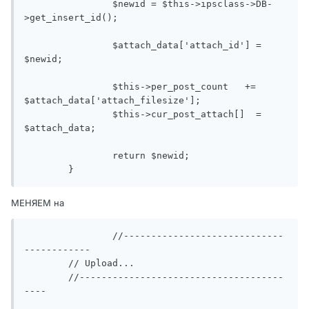
		$newid = $this->ipsclass->DB-
>get_insert_id();

		$attach_data['attach_id'] = 
$newid;

		$this->per_post_count	+= 
$attach_data['attach_filesize'];

		$this->cur_post_attach[]  = 
$attach_data;

		return $newid;

	}
МЕНЯЕМ на
		//-----------------------------
------------

	// Upload...

	//-------------------------------------
----
