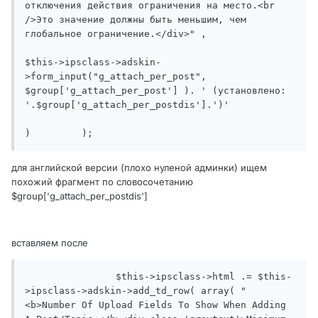
отключения действия ограничения на место.<br 
/>Это значение должны быть меньшим, чем 
глобальное ограничение.</div>" ,

$this->ipsclass->adskin-
>form_input("g_attach_per_post", 
$group['g_attach_per_post'] ). ' (установлено: 
'.$group['g_attach_per_postdis'].')'

)	  );
для английской версии (плохо нуленой админки) ищем
похожий фрагмент по словосочетанию
$group['g_attach_per_postdis']
вставляем после
		$this->ipsclass->html .= $this-
>ipsclass->adskin->add_td_row( array( "
<b>Number Of Upload Fields To Show When Adding 