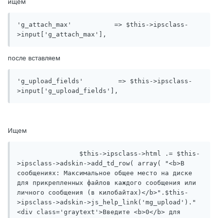
ищем
'g_attach_max'		 => $this->ipsclass-
>input['g_attach_max'],
после вставляем
'g_upload_fields'	  => $this->ipsclass-
>input['g_upload_fields'],
Ищем
		$this->ipsclass->html .= $this-
>ipsclass->adskin->add_td_row( array( "<b>В 
сообщениях: Максимальное общее место на диске 
для прикрепленных файлов каждого сообщения или 
личного сообщения (в килобайтах)</b>".$this-
>ipsclass->adskin->js_help_link('mg_upload')."
<div class='graytext'>Введите <b>0</b> для 