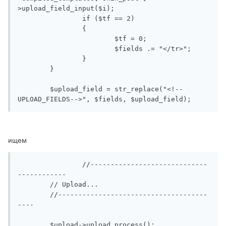
>upload_field_input($i);

		if ($tf == 2)

		{

			$tf = 0;

			$fields .= "</tr>";

		}

	}

	$upload_field = str_replace("<!--
UPLOAD_FIELDS-->", $fields, $upload_field);
ищем
		//-----------------------------
------------

	// Upload...

	//-------------------------------------
----

	$upload->upload_process();
