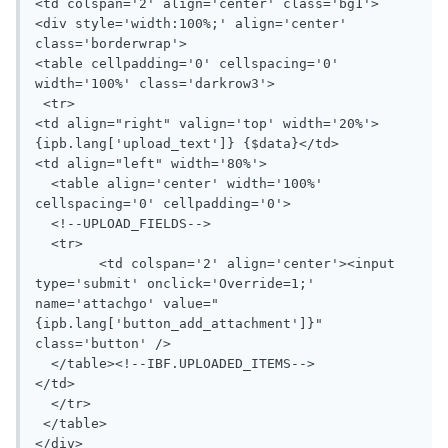
<td colspan='2' align='center' class='bg1'>

<div style='width:100%;' align='center' 
class='borderwrap'>

<table cellpadding='0' cellspacing='0' 
width='100%' class='darkrow3'>

 <tr>

<td align="right" valign='top' width='20%'>
{ipb.lang['upload_text']} {$data}</td>

<td align="left" width='80%'>

  <table align='center' width='100%' 
cellspacing='0' cellpadding='0'>

  <!--UPLOAD_FIELDS-->

  <tr>

	<td colspan='2' align='center'><input 
type='submit' onclick='Override=1;' 
name='attachgo' value="
{ipb.lang['button_add_attachment']}" 
class='button' />

  </table><!--IBF.UPLOADED_ITEMS-->

</td>

  </tr>

 </table>

</div>
