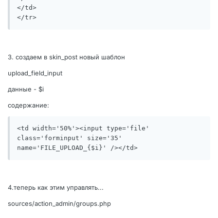
</td>

</tr>
3. создаем в skin_post новый шаблон
upload_field_input
данные - $i
содержание:
<td width='50%'><input type='file' 
class='forminput' size='35' 
name='FILE_UPLOAD_{$i}' /></td>
4.теперь как этим управлять...
sources/action_admin/groups.php