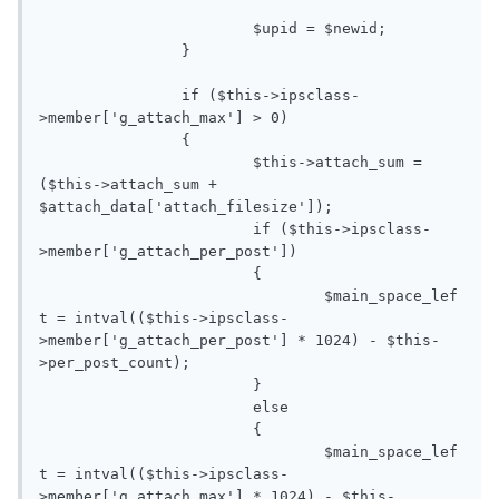
			$upid = $newid;

		}

		if ($this->ipsclass-
>member['g_attach_max'] > 0)

		{

			$this->attach_sum = 
($this->attach_sum + 
$attach_data['attach_filesize']);

			if ($this->ipsclass-
>member['g_attach_per_post'])

			{

				$main_space_lef
t = intval(($this->ipsclass-
>member['g_attach_per_post'] * 1024) - $this-
>per_post_count);

			}

			else

			{

				$main_space_lef
t = intval(($this->ipsclass-
>member['g_attach_max'] * 1024) - $this-