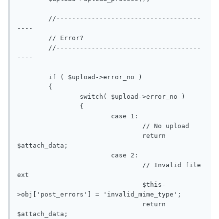
	//-------------------------------------
----

	// Error?

	//-------------------------------------
----

	if ( $upload->error_no )

	{

		switch( $upload->error_no )

		{

			case 1:

				// No upload

				return 
$attach_data;

			case 2:

				// Invalid file 
ext

				$this-
>obj['post_errors'] = 'invalid_mime_type';

				return 
$attach_data;
