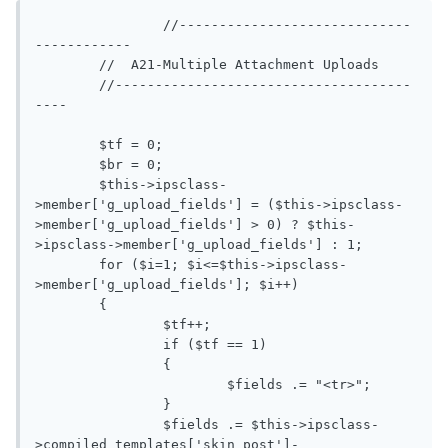
		//-----------------------------
------------

	//  A21-Multiple Attachment Uploads

	//-------------------------------------
----

	$tf = 0;

	$br = 0;

	$this->ipsclass-
>member['g_upload_fields'] = ($this->ipsclass-
>member['g_upload_fields'] > 0) ? $this-
>ipsclass->member['g_upload_fields'] : 1;

	for ($i=1; $i<=$this->ipsclass-
>member['g_upload_fields']; $i++)

	{

		$tf++;

		if ($tf == 1)

		{

			$fields .= "<tr>";

		}

		$fields .= $this->ipsclass-
>compiled_templates['skin_post']-