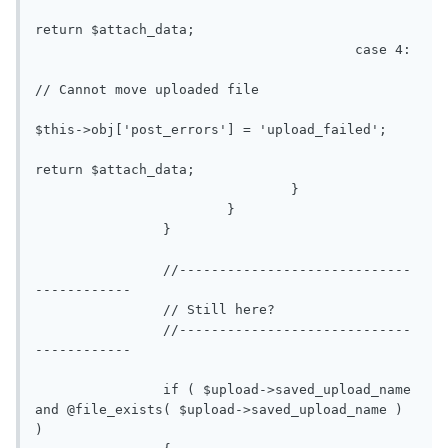
return $attach_data;

					case 4:

// Cannot move uploaded file

$this->obj['post_errors'] = 'upload_failed';

return $attach_data;

				}

			}

		}

		//-----------------------------
------------

		// Still here?

		//-----------------------------
------------

		if ( $upload->saved_upload_name 
and @file_exists( $upload->saved_upload_name ) 
)
