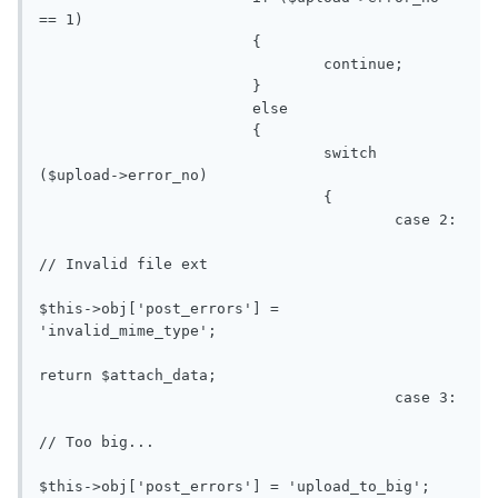
== 1)

			{

				continue;

			}

			else

			{

				switch 
($upload->error_no)

				{

					case 2:

// Invalid file ext

$this->obj['post_errors'] = 
'invalid_mime_type';

return $attach_data;

					case 3:

// Too big...

$this->obj['post_errors'] = 'upload_to_big';
