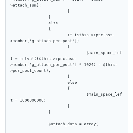
>attach_sum);

			}

		}

		else

		{

			if ($this->ipsclass-
>member['g_attach_per_post'])

			{

				$main_space_lef
t = intval(($this->ipsclass-
>member['g_attach_per_post'] * 1024) - $this-
>per_post_count);

			}

			else

			{

				$main_space_lef
t = 1000000000;

			}

		}

		$attach_data = array( 
