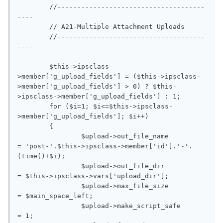
	//-------------------------------------
----

	// A21-Multiple Attachment Uploads

	//-------------------------------------
----

	$this->ipsclass-
>member['g_upload_fields'] = ($this->ipsclass-
>member['g_upload_fields'] > 0) ? $this-
>ipsclass->member['g_upload_fields'] : 1;

	for ($i=1; $i<=$this->ipsclass-
>member['g_upload_fields']; $i++)

	{

		$upload->out_file_name		
= 'post-'.$this->ipsclass->member['id'].'-'.
(time()+$i);

		$upload->out_file_dir		
= $this->ipsclass->vars['upload_dir'];

		$upload->max_file_size		
= $main_space_left;

		$upload->make_script_safe	
= 1;
