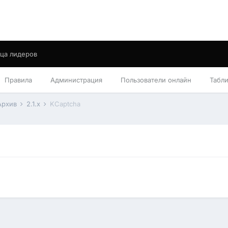
ца лидеров
Правила
Администрация
Пользователи онлайн
Табл
Архив
2.1.x
KCaptcha