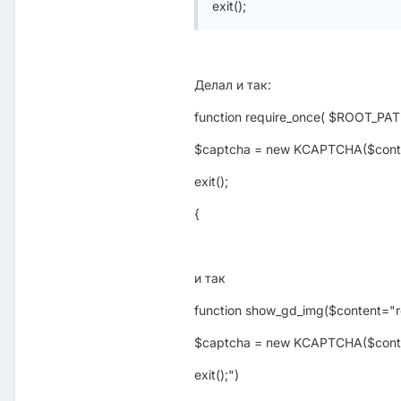
exit();
Делал и так:
function require_once( $ROOT_PATH
$captcha = new KCAPTCHA($conten
exit();
{
и так
function show_gd_img($content="r
$captcha = new KCAPTCHA($conten
exit();")