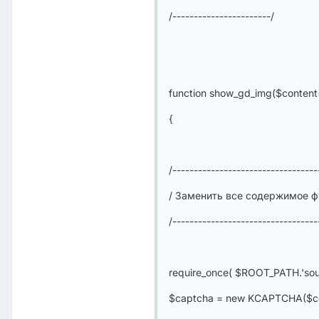
/-----------------------/
function show_gd_img($content
{
/----------------------------------
/ Заменить все содержимое фу
/----------------------------------
require_once( $ROOT_PATH.'sour
$captcha = new KCAPTCHA($con