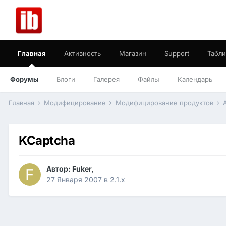
Главная
Активность
Магазин
Support
Табли
Форумы
Блоги
Галерея
Файлы
Календарь
Главная
Модифицирование
Модифицирование продуктов
KCaptcha
Автор:
Fuker
,
27 Января 2007
в
2.1.x