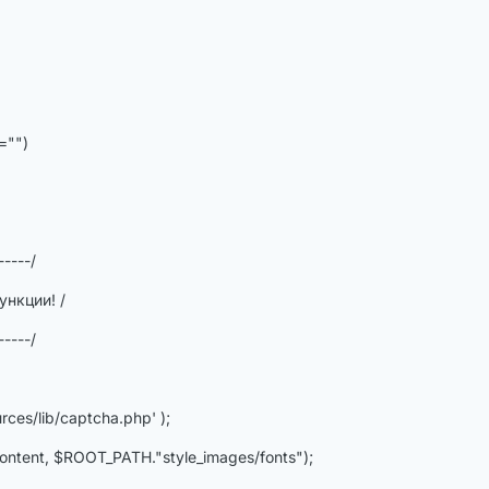
="")
-----/
нкции! /
-----/
ces/lib/captcha.php' );
tent, $ROOT_PATH."style_images/fonts");