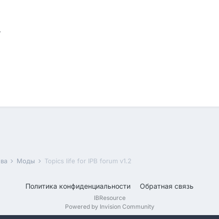
.
ива
Моды
Topics life for IPB forum v1.2
Политика конфиденциальности
Обратная связь
IBResource
Powered by Invision Community