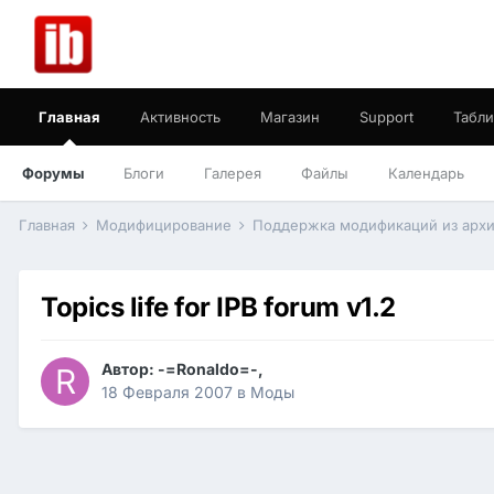
Главная
Активность
Магазин
Support
Табли
Форумы
Блоги
Галерея
Файлы
Календарь
Главная
Модифицирование
Поддержка модификаций из арх
Topics life for IPB forum v1.2
Автор:
-=Ronaldo=-
,
18 Февраля 2007
в
Моды