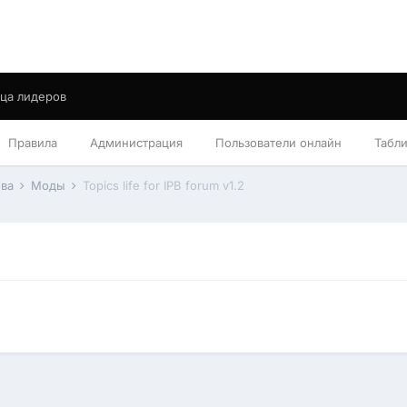
ца лидеров
Правила
Администрация
Пользователи онлайн
Табл
ива
Моды
Topics life for IPB forum v1.2