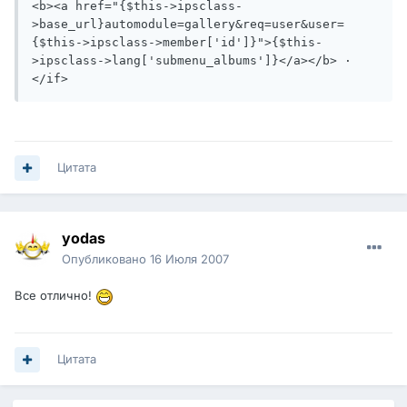
<b><a href="{$this->ipsclass-
>base_url}automodule=gallery&req=user&user=
{$this->ipsclass->member['id']}">{$this-
>ipsclass->lang['submenu_albums']}</a></b> ·

</if>
Цитата
yodas
Опубликовано
16 Июля 2007
Все отлично!
Цитата