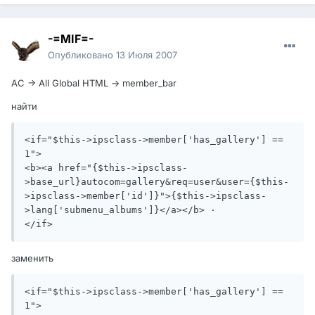
-=MIF=-
Опубликовано
13 Июля 2007
AC -> All Global HTML -> member_bar
найти
<if="$this->ipsclass->member['has_gallery'] == 
1">

<b><a href="{$this->ipsclass-
>base_url}autocom=gallery&req=user&user={$this-
>ipsclass->member['id']}">{$this->ipsclass-
>lang['submenu_albums']}</a></b> ·

</if>
заменить
<if="$this->ipsclass->member['has_gallery'] == 
1">
