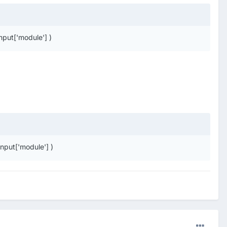
nput['module'] )
input['module'] )