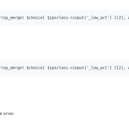
rray_merge( $choice[ $ipsclass->input['_low_act'] ][2], 
rray_merge( $choice[ $ipsclass->input['_low_act'] ][2], 
в этом: