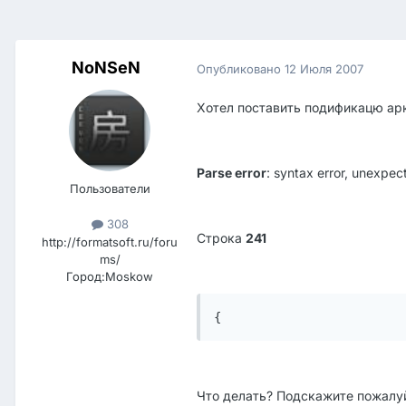
NoNSeN
Опубликовано
12 Июля 2007
Хотел поставить подификацю арка
Parse error
: syntax error, unexpect
Пользователи
308
Строка
241
http://formatsoft.ru/foru
ms/
Город:
Moskow
{
Что делать? Подскажите пожал