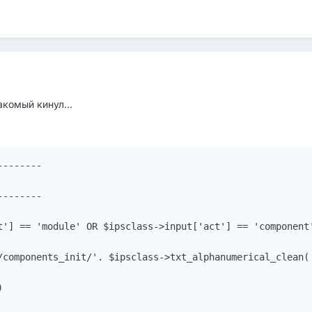
акомый кинул...
-------

-------

t'] == 'module' OR $ipsclass->input['act'] == 'component'
/components_init/'. $ipsclass->txt_alphanumerical_clean( 

