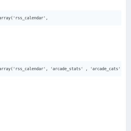
array('rss_calendar',
array('rss_calendar', 'arcade_stats' , 'arcade_cats', 'a