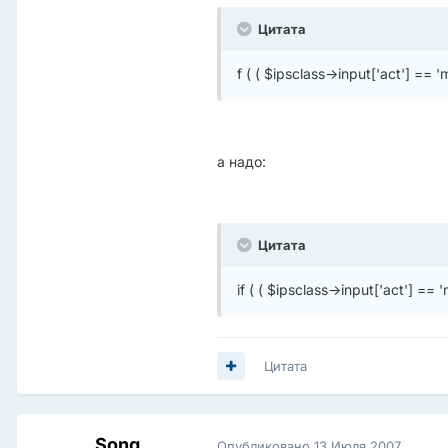
Цитата
f ( ( $ipsclass->input['act'] ==
а надо:
Цитата
if ( ( $ipsclass->input['act'] =
Цитата
Song
Опубликовано
13 Июля 2007