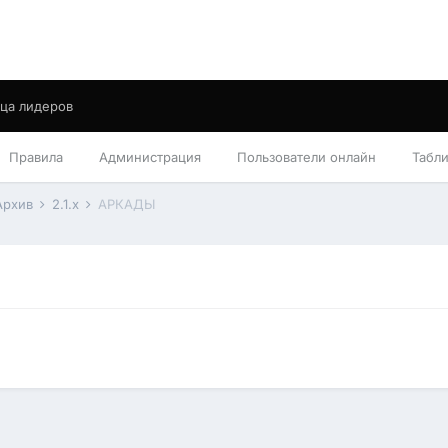
ца лидеров
Правила
Администрация
Пользователи онлайн
Табл
Архив
2.1.x
АРКАДЫ