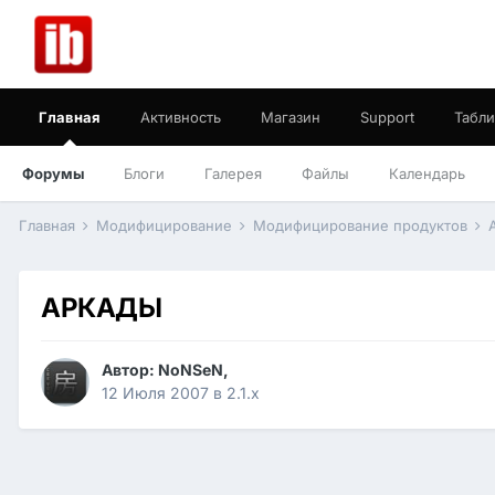
Главная
Активность
Магазин
Support
Табли
Форумы
Блоги
Галерея
Файлы
Календарь
Главная
Модифицирование
Модифицирование продуктов
АРКАДЫ
Автор:
NoNSeN
,
12 Июля 2007
в
2.1.x