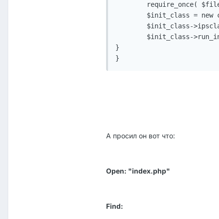
	require_once( $file );

	$init_class = new component_init();

	$init_class->ipsclass =& $ipsclass;

	$init_class->run_init();

}

}
А просил он вот что:
Open: "index.php"
Find: