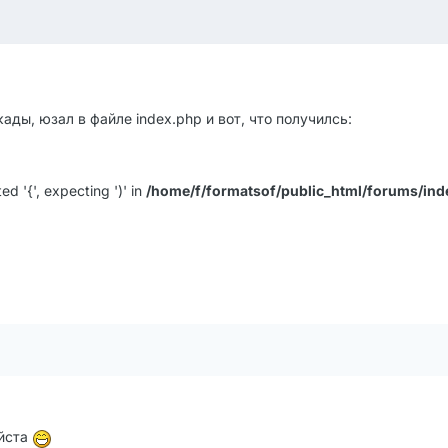
ды, юзал в файле index.php и вот, что получилсь:
ed '{', expecting ')' in
/home/f/formatsof/public_html/forums/ind
уйста