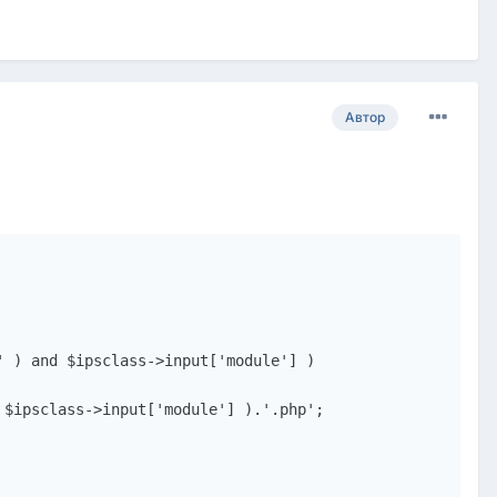
Автор
 ) and $ipsclass->input['module'] )

$ipsclass->input['module'] ).'.php';
