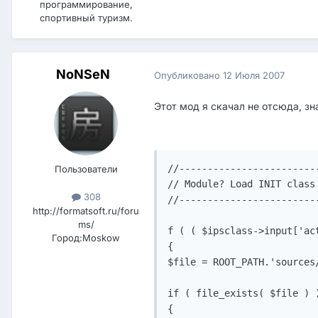
программирование,
спортивный туризм.
NoNSeN
Опубликовано
12 Июля 2007
Этот мод я скачал не отсюда, зн
//-------------------------
Пользователи
// Module? Load INIT class

308
//-------------------------
http://formatsoft.ru/foru
ms/
f ( ( $ipsclass->input['ac
Город:
Moskow
{

$file = ROOT_PATH.'sources
if ( file_exists( $file ) )
{
