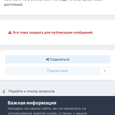
достойный.
Эта тема закрыта для публикации сообщений.
Поделиться
Подписчики
0
Перейти к списку вопросов
Важная информация
Политика конфиденциальности
Обратная связь
Находясь на нашем сайте, вы соглашаетесь на
использование файлов cookie, а также с нашим
IBResource