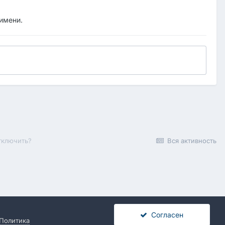
 имени.
тключить?
Вся активность
Согласен
Политика