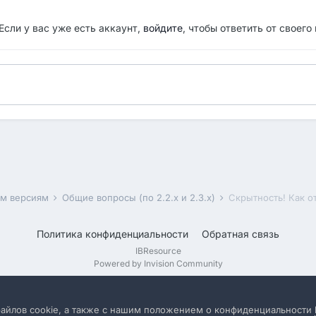
Если у вас уже есть аккаунт,
войдите
, чтобы ответить от своего
им версиям
Общие вопросы (по 2.2.x и 2.3.x)
Скрытность! Как о
Политика конфиденциальности
Обратная связь
IBResource
Powered by Invision Community
файлов cookie, а также с нашим положением о конфиденциальности