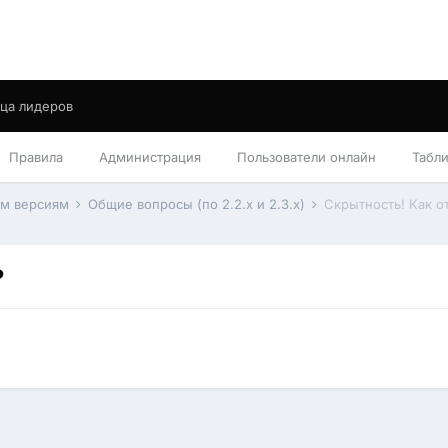
ца лидеров
Правила
Администрация
Пользователи онлайн
Табл
им версиям
Общие вопросы (по 2.2.x и 2.3.x)
Скрытность! Как о
?