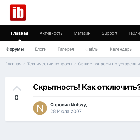
Главная
Активность
Магазин
Support
Табли
Форумы
Блоги
Галерея
Файлы
Календарь
Главная
Технические вопросы
Общие вопросы по устаревш
Скрытность! Как отключить
0
Спросил
Nutsyy
,
28 Июля 2007