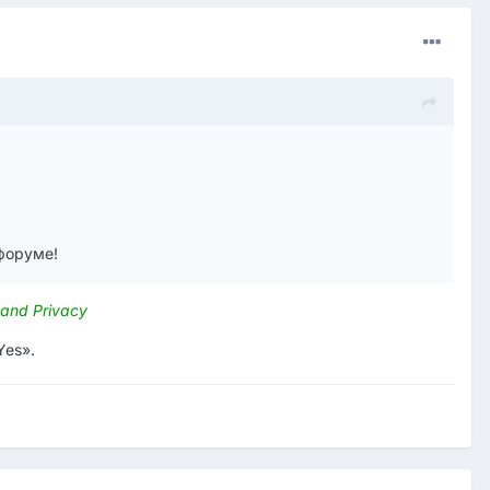
 форуме!
 and Privacy
Yes».