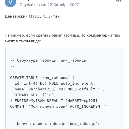
Опубликовано
22 Октября 2007
Денверский MySQL 4.1.8-max.
Например, если сделать бекап таблицы, то комментарии там
висят в таком виде:
-- 

-- Структура таблицы `имя_таблицы`

-- 

CREATE TABLE `имя_таблицы` (

 `id` int(4) NOT NULL auto_increment,

 `name` varchar(255) NOT NULL default '',

 PRIMARY KEY  (`id`)

) ENGINE=MyISAM DEFAULT CHARSET=cp1251 
COMMENT='Мой комментарий' AUTO_INCREMENT=4;

-- 

-- Комментарии к таблице `имя_таблицы`:
