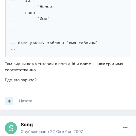
--   `id`

--	   `Номер`

--   `name`

--	   `Имя`

-- 

-- 

-- Дамп данных таблицы `имя_таблицы`

--
Там видны комментарии к полям
id
и
name
—
номер
и
имя
соответственно.
Где это зарыто?
Цитата
Song
Опубликовано
22 Октября 2007