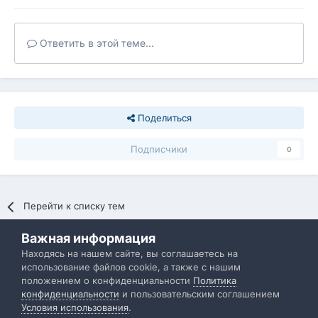
Ответить в этой теме...
Поделиться
Подписчики
0
Перейти к списку тем
Важная информация
Политика конфиденциальности
Обратная связь
Находясь на нашем сайте, вы соглашаетесь на
использование файлов cookie, а также с нашим
IBResource
положением о конфиденциальности
Политика
Powered by Invision Community
конфиденциальности
и пользовательским соглашением
Условия использования
.