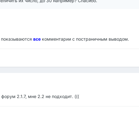
величить их число, до 30 например? Спасибо.
.1 показываются
все
комментарии с постраничным выводом.
форум 2.1.7, мне 2.2 не подходит. (((