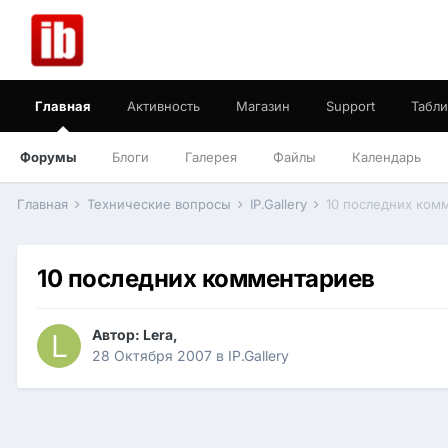
Главная
Активность
Магазин
Support
Табли
Форумы
Блоги
Галерея
Файлы
Календарь
Главная
Технические вопросы
IP.Gallery
10 последних ком
10 последних комментариев
Автор:
Lera
,
28 Октября 2007
в
IP.Gallery