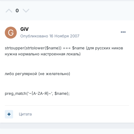
0
GiV
Опубликовано
16 Ноября 2007
strtoupper(strtolower($name)) === $name (для русских ников
нужна нормально настроенная локаль)
либо регуляркой (не желательно)
preg_match('~[A-ZА-Я]~', $name);
Цитата