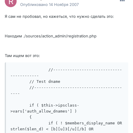
Опубликовано
14 Ноября 2007
Я сам не пробовал, но кажеться, что нужно сделать это:
Находим ./sources/action_admin/registration.php
Там ищем вот это:
		//-----------------------------
------------

	// Test dname

	//-------------------------------------
----

	if ( $this->ipsclass-
>vars['auth_allow_dnames'] )

	{

		if ( ! $members_display_name OR 
strlen($len_d) < [b][u]3[/u][/b] OR 