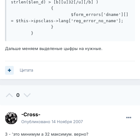
strlen($len_d) > [b][u]32[/u][/b] )

		{

			$form_errors['dname'][] 
= $this->ipsclass->lang['reg_error_no_name'];

		}

Дальше меняем выделеные цыфры на нужные.
Цитата
0
-Cross-
Опубликовано
14 Ноября 2007
3 - 'это минимум а 32 максимум. верно?