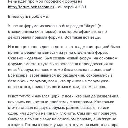
Речь идет про мой городской форум на
http://forum.penzadom.ru
- он версии 2.3.1
В чем суть проблемы:
У нас на форуме изначально был раздел "Жгут" (с
отключенным счетчиком), в котором официально не
действовали правила форума. Вот такая вот вещь.
И в конце концов дошло до того, что администрацией было
принято решение вынести жгут на отдельный форум.
Сказано - сделано. Был создан новый форум, на основном
форуме вместо жгута была вставлена переадресация на
новый форум, на новом тоже была ссылка на основной.
Все юзера, зарегившиеся до разделения, сохранались в
базе обоих форумов, всем, кто пришел на форум уже
после этого, пришлось региться и там, и там заново.
И вот тут-то и начался цирк. У всех, кто был до разделения,
начались конкретные проблемы с аватарами. Как только
кто-то ставил на двух форумах разные аватары, то или
один, или другой начинали глючить. Сам лично проверял.
Сначала я сменил авик на основном форуме, а на жгут не
заходил. Потом зашел и увидел, что у меня вместо аватара