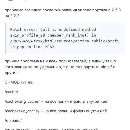
проблема возникла после обновления унреал портала с 2.2.0
на 2.2.2
Fatal error: Call to undefined method 
skin_profile_28::member_rank_img() in 
/var/www/wexxx/html/sources/action_public/profi
le.php on line 2862
причем проблема не у всех пользователей, а лишь у тех, у
кого звания не по умолчанию, т.е не стандартные pip.gif а
другие.
CHMOD 777 на:
/cache/
/cache/lang_cache/ + на все папки и файлы внутри неё
/cache/skin_cache/ + на все папки и файлы внутри неё
/uploads/