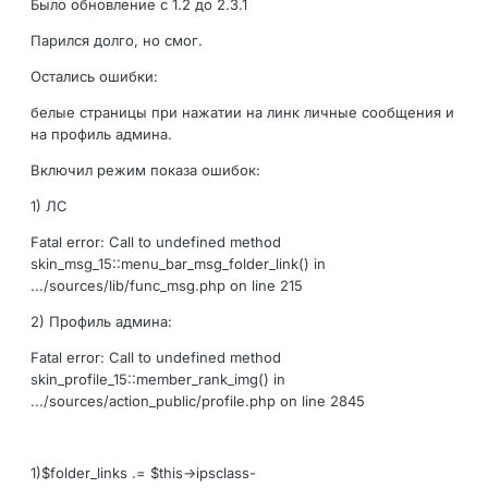
Было обновление с 1.2 до 2.3.1
Парился долго, но смог.
Остались ошибки:
белые страницы при нажатии на линк личные сообщения и
на профиль админа.
Включил режим показа ошибок:
1) ЛС
Fatal error: Call to undefined method
skin_msg_15::menu_bar_msg_folder_link() in
.../sources/lib/func_msg.php on line 215
2) Профиль админа:
Fatal error: Call to undefined method
skin_profile_15::member_rank_img() in
.../sources/action_public/profile.php on line 2845
1)$folder_links .= $this->ipsclass-