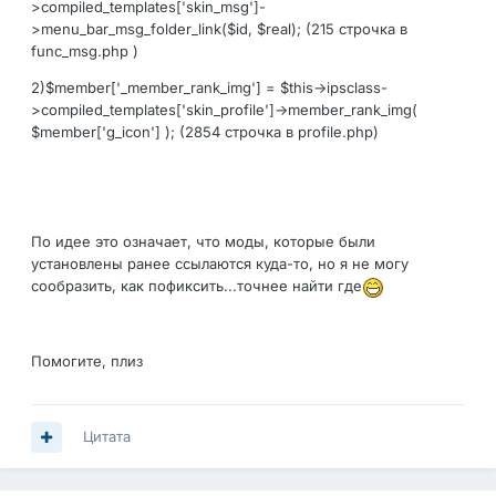
>compiled_templates['skin_msg']-
>menu_bar_msg_folder_link($id, $real); (215 строчка в
func_msg.php )
2)$member['_member_rank_img'] = $this->ipsclass-
>compiled_templates['skin_profile']->member_rank_img(
$member['g_icon'] ); (2854 строчка в profile.php)
По идее это означает, что моды, которые были
установлены ранее ссылаются куда-то, но я не могу
сообразить, как пофиксить...точнее найти где
Помогите, плиз
Цитата