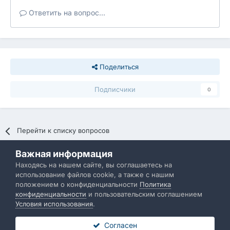
Ответить на вопрос...
Поделиться
Подписчики
0
Перейти к списку вопросов
Важная информация
Политика конфиденциальности
Обратная связь
Находясь на нашем сайте, вы соглашаетесь на
использование файлов cookie, а также с нашим
IBResource
положением о конфиденциальности
Политика
Powered by Invision Community
конфиденциальности
и пользовательским соглашением
Условия использования
.
Согласен