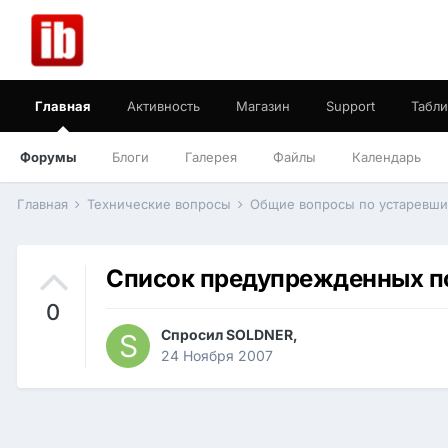
Главная
Активность
Магазин
Support
Табли
Форумы
Блоги
Галерея
Файлы
Календарь
Главная
Технические вопросы
Общие вопросы по устаревш
Список предупрежденных п
0
Спросил
SOLDNER
,
24 Ноября 2007