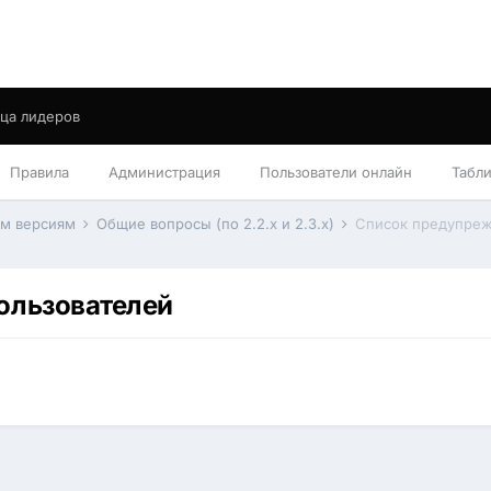
ца лидеров
Правила
Администрация
Пользователи онлайн
Табл
им версиям
Общие вопросы (по 2.2.x и 2.3.x)
Список предупреж
ользователей