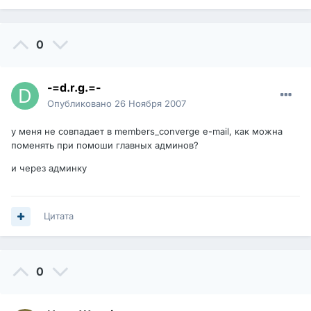
0
-=d.r.g.=-
Опубликовано
26 Ноября 2007
у меня не совпадает в members_converge e-mail, как можна
поменять при помоши главных админов?
и через админку
Цитата
0