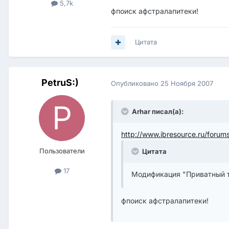
5,7k
фпоиск афстралапитеки!
Цитата
PetruS:)
Опубликовано
25 Ноября 2007
Arhar писал(а):
http://www.ibresource.ru/foru
Пользователи
Цитата
17
Модификация "Приватный т
фпоиск афстралапитеки!