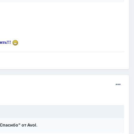
пить!!!
Спасибо" от Avol
.