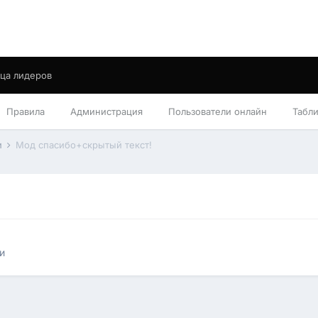
ца лидеров
Правила
Администрация
Пользователи онлайн
Табл
и
Мод спасибо+скрытый текст!
и