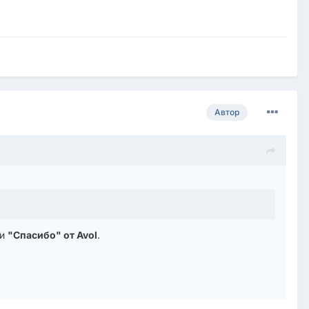
Автор
 и
"Спасибо" от Avol
.