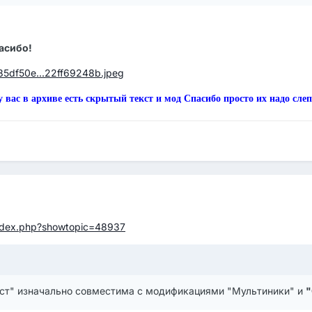
асибо!
b485df50e...22ff69248b.jpeg
у вас в архиве есть скрытый текст и мод Спасибо просто их надо сле
index.php?showtopic=48937
ст" изначально совместима с модификациями "Мультиники" и
"