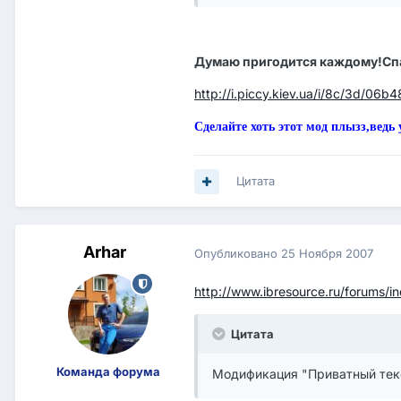
Думаю пригодится каждому!Сп
http://i.piccy.kiev.ua/i/8c/3d/06
Сделайте хоть этот мод плызз,ведь 
Цитата
Arhar
Опубликовано
25 Ноября 2007
http://www.ibresource.ru/forums/
Цитата
Команда форума
Модификация "Приватный тек