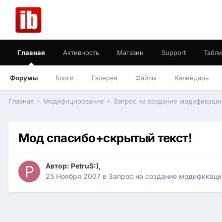
Главная
Активность
Магазин
Support
Табли
Форумы
Блоги
Галерея
Файлы
Календарь
Главная
Модифицирование
Запрос на создание модификаци
Мод спасибо+скрытый текст!
Автор:
PetruS:)
,
25 Ноября 2007
в
Запрос на создание модификаци