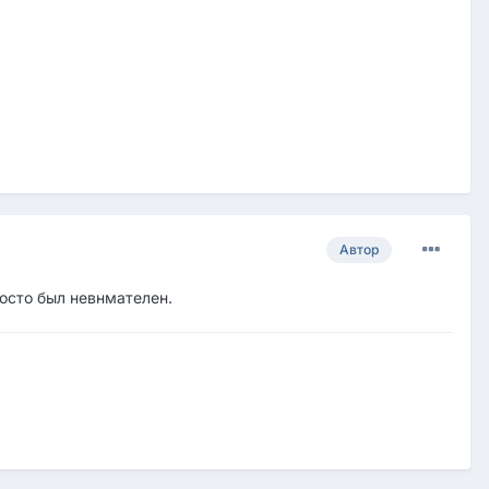
Автор
осто был невнмателен.