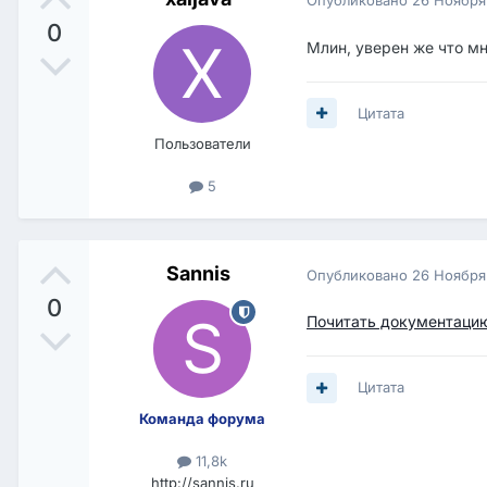
0
Млин, уверен же что мн
Цитата
Пользователи
5
Sannis
Опубликовано
26 Ноября
0
Почитать документаци
Цитата
Команда форума
11,8k
http://sannis.ru