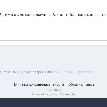
Если у вас уже есть аккаунт,
войдите
, чтобы ответить от своего
им версиям
Общие вопросы (по 2.2.x и 2.3.x)
ipb портал
Политика конфиденциальности
Обратная связь
IBResource
Powered by Invision Community