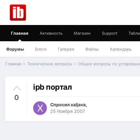
Главная
Активность
Магазин
Support
Табли
Форумы
Блоги
Галерея
Файлы
Календарь
Главная
Технические вопросы
Общие вопросы по устаревш
ipb портал
0
Спросил
xaljava
,
25 Ноября 2007