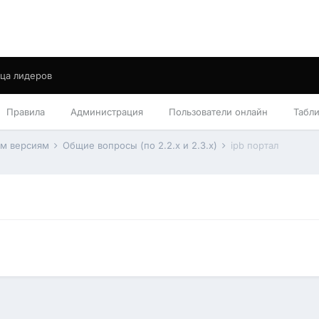
ца лидеров
Правила
Администрация
Пользователи онлайн
Табл
им версиям
Общие вопросы (по 2.2.x и 2.3.x)
ipb портал