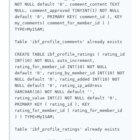
NOT NULL default '0', comment_content TEXT 
NULL, comment_approved TINYINT(1) NOT NULL 
default '0', PRIMARY KEY( comment_id ), KEY 
my_comments( comment_for_member_id ) ) 
TYPE=MyISAM;

Table 'ibf_profile_comments' already exists

CREATE TABLE ibf_profile_ratings ( rating_id 
INT(10) NOT NULL auto_increment, 
rating_for_member_id INT(10) NOT NULL 
default '0', rating_by_member_id INT(10) NOT 
NULL default '0', rating_added INT(10) NOT 
NULL default '0', rating_ip_address 
VARCHAR(16) NOT NULL default '', 
rating_value INT(2) NOT NULL default '0', 
PRIMARY KEY ( rating_id ), KEY 
rating_for_member_id ( rating_for_member_id 
) ) TYPE=MyISAM;

Table 'ibf_profile_ratings' already exists
