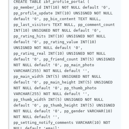
CREATE TABLE ibf_profile_portal ( 
pp_member_id INT(10) NOT NULL default '0', 
pp_profile_update INT(10) UNSIGNED NOT NULL 
default '0', pp_bio_content TEXT NULL, 
pp_last_visitors TEXT NULL, pp_comment_count 
INT(10) UNSIGNED NOT NULL default '0', 
pp_rating_hits INT(10) UNSIGNED NOT NULL 
default '0', pp_rating_value INT(10) 
UNSIGNED NOT NULL default '0', 
pp_rating_real INT(10) UNSIGNED NOT NULL 
default '0', pp_friend_count INT(5) UNSIGNED 
NOT NULL default '0', pp_main_photo 
VARCHAR(255) NOT NULL default '', 
pp_main_width INT(5) UNSIGNED NOT NULL 
default '0', pp_main_height INT(5) UNSIGNED 
NOT NULL default '0', pp_thumb_photo 
VARCHAR(255) NOT NULL default '', 
pp_thumb_width INT(5) UNSIGNED NOT NULL 
default '0', pp_thumb_height INT(5) UNSIGNED 
NOT NULL default '0', pp_gender VARCHAR(10) 
NOT NULL default '', 
pp_setting_notify_comments VARCHAR(10) NOT 
NULL default 'email', 