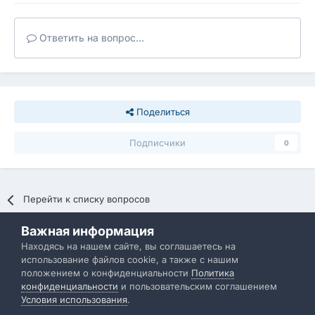
Ответить на вопрос...
Поделиться
Подписчики
0
Перейти к списку вопросов
Важная информация
Политика конфиденциальности
Обратная связь
Находясь на нашем сайте, вы соглашаетесь на
использование файлов cookie, а также с нашим
IBResource
положением о конфиденциальности
Политика
Powered by Invision Community
конфиденциальности
и пользовательским соглашением
Условия использования
.