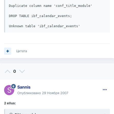
Duplicate column name 'conf_title_module'

DROP TABLE ibf_calendar_events;

Unknown table 'ibf_calendar_events'
Цитата
0
Sannis
Опубликовано
29 Ноября 2007
2 ellus: