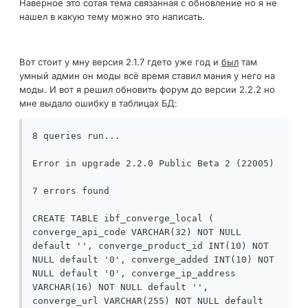
Наверное это сотая тема связанная с обновление но я не
нашел в какую тему можно это написать.
Вот стоит у мну версия 2.1.7 гдето уже год и
был
там
умный админ он моды всё время ставил мания у него на
моды. И вот я решил обновить форум до версии 2.2.2 но
мне выдало ошибку в таблицах БД:
8 queries run...

Error in upgrade 2.2.0 Public Beta 2 (22005)

7 errors found

CREATE TABLE ibf_converge_local ( 
converge_api_code VARCHAR(32) NOT NULL 
default '', converge_product_id INT(10) NOT 
NULL default '0', converge_added INT(10) NOT 
NULL default '0', converge_ip_address 
VARCHAR(16) NOT NULL default '', 
converge_url VARCHAR(255) NOT NULL default 