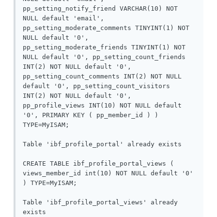
pp_setting_notify_friend VARCHAR(10) NOT 
NULL default 'email', 
pp_setting_moderate_comments TINYINT(1) NOT 
NULL default '0', 
pp_setting_moderate_friends TINYINT(1) NOT 
NULL default '0', pp_setting_count_friends 
INT(2) NOT NULL default '0', 
pp_setting_count_comments INT(2) NOT NULL 
default '0', pp_setting_count_visitors 
INT(2) NOT NULL default '0', 
pp_profile_views INT(10) NOT NULL default 
'0', PRIMARY KEY ( pp_member_id ) ) 
TYPE=MyISAM;

Table 'ibf_profile_portal' already exists

CREATE TABLE ibf_profile_portal_views ( 
views_member_id int(10) NOT NULL default '0' 
) TYPE=MyISAM;

Table 'ibf_profile_portal_views' already 
exists