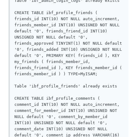
Table 'ibf_admin_login_logs' already exists

CREATE TABLE ibf_profile_friends ( 
friends_id INT(10) NOT NULL auto_increment, 
friends_member_id INT(10) UNSIGNED NOT NULL 
default '0', friends_friend_id INT(10) 
UNSIGNED NOT NULL default '0', 
friends_approved TINYINT(1) NOT NULL default 
'0', friends_added INT(10) UNSIGNED NOT NULL 
default '0', PRIMARY KEY( friends_id ), KEY 
my_friends ( friends_member_id, 
friends_friend_id ), KEY friends_member_id ( 
friends_member_id ) ) TYPE=MyISAM;

Table 'ibf_profile_friends' already exists

CREATE TABLE ibf_profile_comments ( 
comment_id INT(10) NOT NULL auto_increment, 
comment_for_member_id INT(10) UNSIGNED NOT 
NULL default '0', comment_by_member_id 
INT(10) UNSIGNED NOT NULL default '0', 
comment_date INT(10) UNSIGNED NOT NULL 
default '0', comment_ip_address VARCHAR(16) 