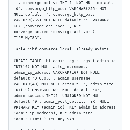
'', converge_active INT(1) NOT NULL default 
'0', converge_http_user VARCHAR(255) NOT 
NULL default '', converge_http_pass 
VARCHAR(255) NOT NULL default '', PRIMARY 
KEY (converge_api_code ), KEY 
converge_active (converge_active) ) 
TYPE=MyISAM;

Table 'ibf_converge_local' already exists

CREATE TABLE ibf_admin_login_logs ( admin_id 
INT(10) NOT NULL auto_increment, 
admin_ip_address VARCHAR(16) NOT NULL 
default '0.0.0.0', admin_username 
VARCHAR(40) NOT NULL default '', admin_time 
INT(10) UNSIGNED NOT NULL default '0', 
admin_success INT(1) UNSIGNED NOT NULL 
default '0', admin_post_details TEXT NULL, 
PRIMARY KEY (admin_id), KEY admin_ip_address 
(admin_ip_address), KEY admin_time 
(admin_time) ) TYPE=MyISAM;
