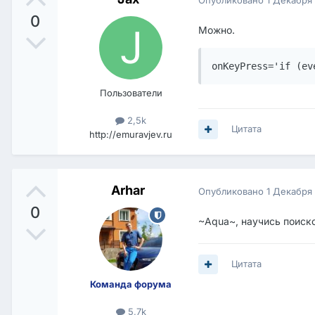
0
Можно.
onKeyPress='if (ev
Пользователи
2,5k
Цитата
http://emuravjev.ru
Arhar
Опубликовано
1 Декабря
0
~Aqua~, научись поиск
Цитата
Команда форума
5,7k