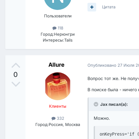
Цитата
Пользователи
118
Город:
Нерюнгри
Интересы:
Tails
Allure
Опубликовано
27 Июля 2
0
Вопрос тот же. Не полу
В поиске была - ничего
Jax писал(а):
Клиенты
Можно.
332
Город:
Россия, Москва
onKeyPress='if 