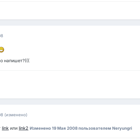
08
о напишет?(((
08
(изменено)
т
link
или
link2
Изменено
19 Мая 2008
пользователем Neryungri