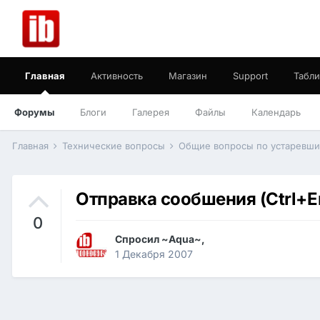
Главная
Активность
Магазин
Support
Табли
Форумы
Блоги
Галерея
Файлы
Календарь
Главная
Технические вопросы
Общие вопросы по устаревш
Отправка сообшения (Ctrl+E
0
Спросил
~Aqua~
,
1 Декабря 2007