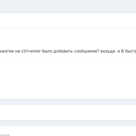
жатии на ctrl+enter было добавить сообшение? везьде. и В быст
 2007