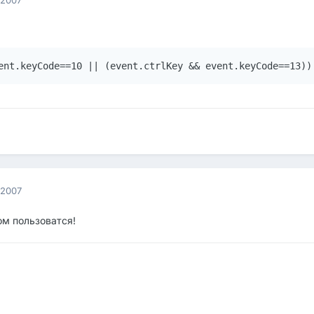
ent.keyCode==10 || (event.ctrlKey && event.keyCode==13))
 2007
ом пользоватся!