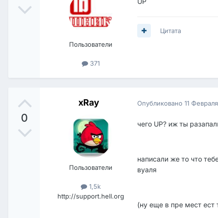
UP
Цитата
Пользователи
371
xRay
Опубликовано
11 Феврал
0
чего UP? иж ты разапали
написали же то что тебе
Пользователи
вуаля
1,5k
http://support.hell.org
(ну еще в пре мест ест 