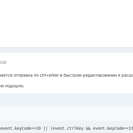
008
чается отправка по ctrl+enter в быстром редактировании и рас
 не подошло.
(event.keyCode==10 || (event.ctrlKey && event.keyCode==1