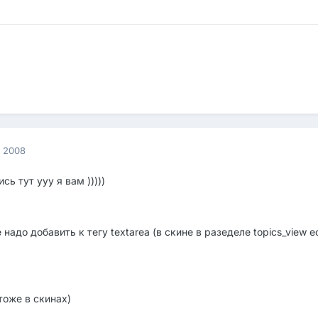
я 2008
сь тут ууу я вам )))))
 надо добавить к тегу textarea (в скине в разеделе topics_view 
тоже в скинах)