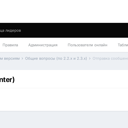
ца лидеров
Правила
Администрация
Пользователи онлайн
Табл
им версиям
Общие вопросы (по 2.2.x и 2.3.x)
Отправка сообшени
nter)