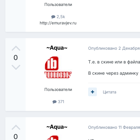
Пользователи
2,5k
http://emuravjev.ru
~Aqua~
Опубликовано
2 Декабря
0
Т.е. в скине или в файл
В скине через админку 
Пользователи
Цитата
371
~Aqua~
Опубликовано
11 Феврал
0