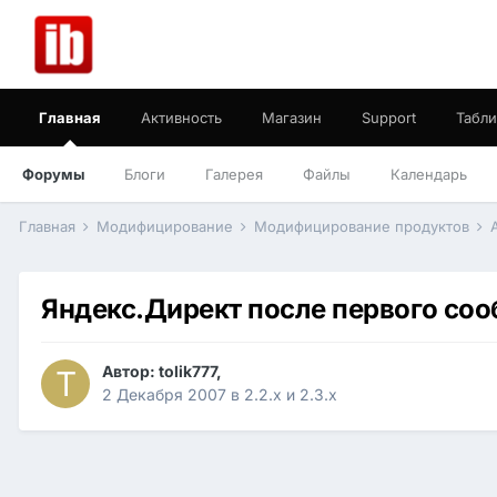
Главная
Активность
Магазин
Support
Табли
Форумы
Блоги
Галерея
Файлы
Календарь
Главная
Модифицирование
Модифицирование продуктов
Яндекс.Директ после первого соо
Автор:
tolik777
,
2 Декабря 2007
в
2.2.x и 2.3.x