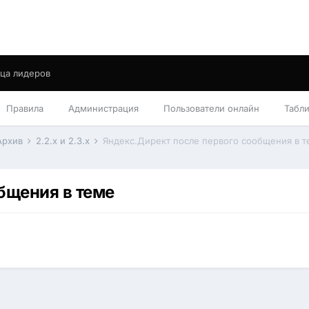
ца лидеров
Правила
Администрация
Пользователи онлайн
Табл
Архив
2.2.x и 2.3.x
Яндекс.Директ после первого сообщения в 
бщения в теме