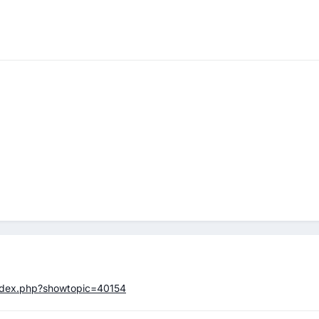
index.php?showtopic=40154