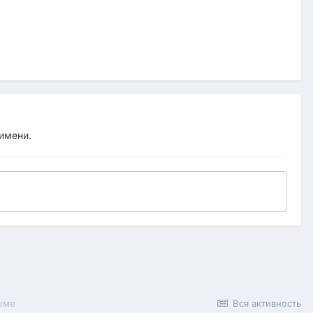
 имени.
теме
Вся активность