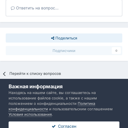
Ответить на вопрос...
Поделиться
Подписчики
0
Перейти к списку вопросов
Важная информация
Политика конфиденциальности
Обратная связь
Находясь на нашем сайте, вы соглашаетесь на
использование файлов cookie, а также с нашим
IBResource
положением о конфиденциальности
Политика
Powered by Invision Community
конфиденциальности
и пользовательским соглашением
Условия использования
.
Согласен