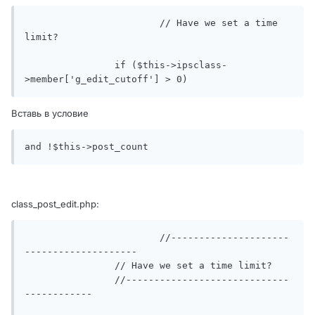
			// Have we set a time 
limit?

		if ($this->ipsclass-
>member['g_edit_cutoff'] > 0)
Вставь в условие
and !$this->post_count
class_post_edit.php:
			//---------------------
--------------------

		// Have we set a time limit?

		//-----------------------------
------------
