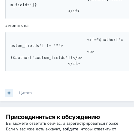
m_fields']}

			</if>
заменить на
				<if="$author['c
ustom_fields'] != """>

				<b>
{$author['custom_fields']}</b>

			</if>
Цитата
Присоединиться к обсуждению
Вы можете ответить сейчас, а зарегистрироваться позже.
Если у вас уже есть аккаунт,
войдите
, чтобы ответить от