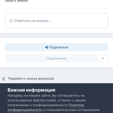
своего имени.
Ответить на вопрос...
Поделиться
Подписчики
0
Перейти к списку вопросов
Важная информация
Политика конфиденциальности
Обратная связь
Находясь на нашем сайте, вы соглашаетесь на
использование файлов cookie, а также с нашим
IBResource
положением о конфиденциальности
Политика
Powered by Invision Community
конфиденциальности
и пользовательским соглашением