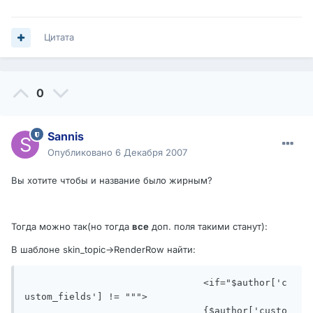
Цитата
0
Sannis
Опубликовано
6 Декабря 2007
Вы хотите чтобы и название было жирным?
Тогда можно так(но тогда
все
доп. поля такими станут):
В шаблоне skin_topic->RenderRow найти:
				<if="$author['c
ustom_fields'] != """>

				{$author['custo