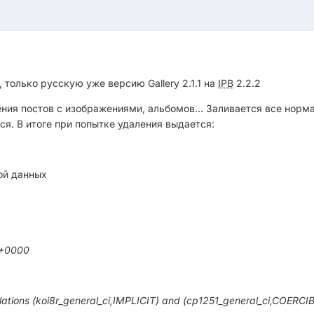
, только русскую уже версию Gallery 2.1.1 на
IPB
2.2.2
ения постов с изображениями, альбомов... Заливается все норм
ся. В итоге при попытке удаления выдается:
ой данных
 +0000
ollations (koi8r_general_ci,IMPLICIT) and (cp1251_general_ci,COERCIB