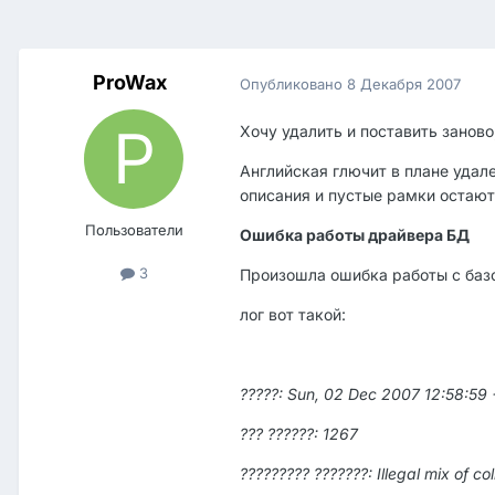
ProWax
Опубликовано
8 Декабря 2007
Хочу удалить и поставить заново
Английская глючит в плане удал
описания и пустые рамки остают
Пользователи
Ошибка работы драйвера БД
3
Произошла ошибка работы с баз
лог вот такой:
?????: Sun, 02 Dec 2007 12:58:59
??? ??????: 1267
????????? ???????: Illegal mix of c