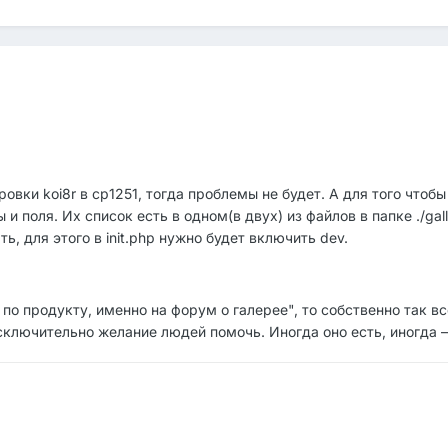
овки koi8r в cp1251, тогда проблемы не будет. А для того чтоб
и поля. Их список есть в одном(в двух) из файлов в папке ./gall
, для этого в init.php нужно будет включить dev.
я по продукту, именно на форум о галерее", то собственно так
сключительно желание людей помочь. Иногда оно есть, иногда 