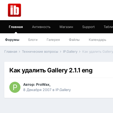
Главная
Активность
Магазин
Support
Табли
Форумы
Блоги
Галерея
Файлы
Календарь
Главная
Технические вопросы
IP.Gallery
Как удалить Gallery
Как удалить Gallery 2.1.1 eng
Автор:
ProWax
,
8 Декабря 2007
в
IP.Gallery