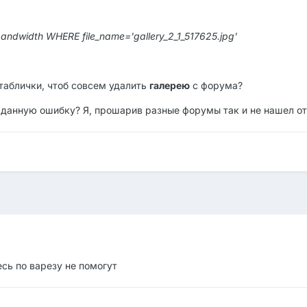
bandwidth WHERE file_name='gallery_2_1_517625.jpg'
 таблички, чтоб совсем удалить
галерею
с форума?
 данную ошибку? Я, прошарив разные форумы так и не нашел отв
есь по варезу не помогут