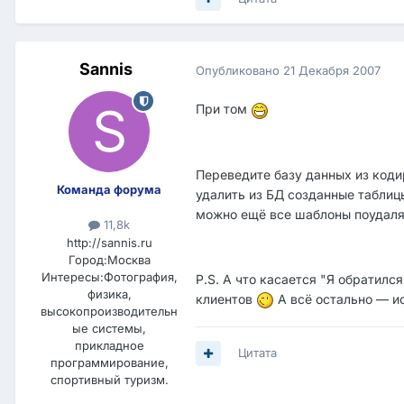
Sannis
Опубликовано
21 Декабря 2007
При том
Переведите базу данных из кодир
Команда форума
удалить из БД созданные таблицы 
можно ещё все шаблоны поудалять
11,8k
http://sannis.ru
Город:
Москва
Интересы:
Фотография,
P.S. А что касается "Я обратилс
физика,
клиентов
А всё остально — и
высокопроизводительн
ые системы,
прикладное
Цитата
программирование,
спортивный туризм.