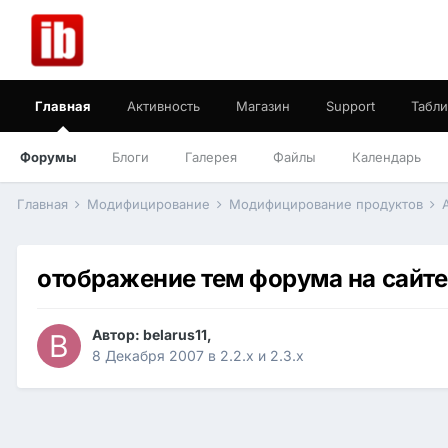
Главная
Активность
Магазин
Support
Табли
Форумы
Блоги
Галерея
Файлы
Календарь
Главная
Модифицирование
Модифицирование продуктов
отображение тем форума на сайте
Автор:
belarus11
,
8 Декабря 2007
в
2.2.x и 2.3.x