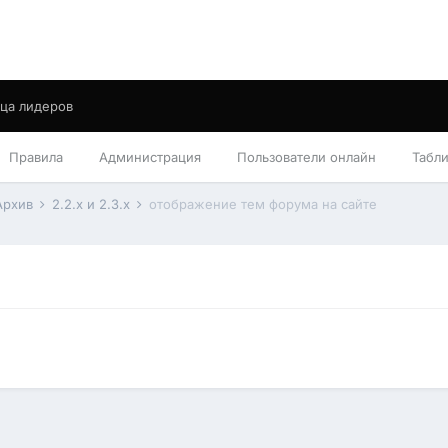
ца лидеров
Правила
Администрация
Пользователи онлайн
Табл
Архив
2.2.x и 2.3.x
отображение тем форума на сайте