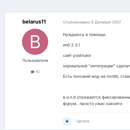
belarus11
Опубликовано
8 Декабря 2007
Нуждаюсь в помощи..
ипб 2.3.1
сайт postnuke
Пользователи
нормальной "интеграции" сделат
10
Есть похожий мод на пхпбб, стави
в и.п.б отражается фиксированн
форум.. просто ужас какойто
Цитата