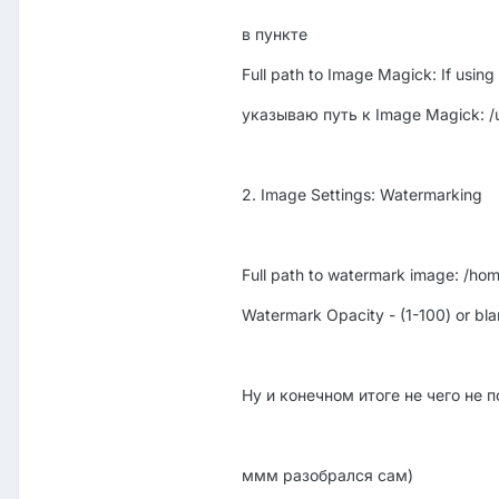
в пункте
Full path to Image Magick: If using I
указываю путь к Image Magick: /u
2. Image Settings: Watermarking
Full path to watermark image: /h
Watermark Opacity - (1-100) or blan
Ну и конечном итоге не чего не 
ммм разобрался сам)