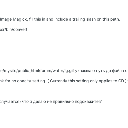
mage Magick, fill this in and include a trailing slash on this path.
sr/bin/convert
ome/mysite/public_html/forum/water/lg.gif указываю путь до файла
k for no opacity setting. ( Currently this setting only applies to GD
получается) что я делаю не правильно подскажите!?