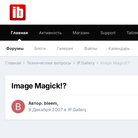
Главная
Активность
Магазин
Support
Табли
Форумы
Блоги
Галерея
Файлы
Календарь
Главная
Технические вопросы
IP.Gallery
Image Magick!?
Image Magick!?
Автор:
bleem
,
9 Декабря 2007
в
IP.Gallery