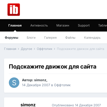
Главная
Активность
Магазин
Support
Табли
Форумы
Блоги
Галерея
Файлы
Календарь
Главная
Другое
Оффтопик
Подскажите движок для сайта
Подскажите движок для сайта
Автор:
simonz
,
14 Декабря 2007
в
Оффтопик
simonz
Опубликовано
14 Декабря 2007