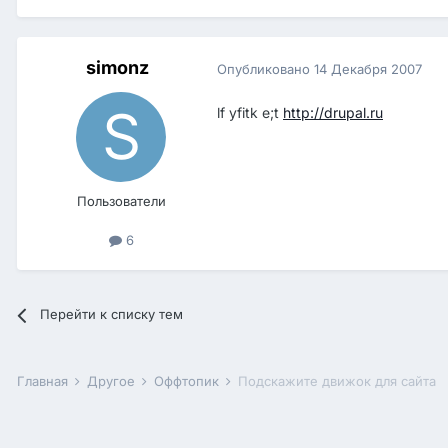
simonz
Опубликовано
14 Декабря 2007
lf yfitk e;t
http://drupal.ru
Пользователи
6
Перейти к списку тем
Главная
Другое
Оффтопик
Подскажите движок для сайта