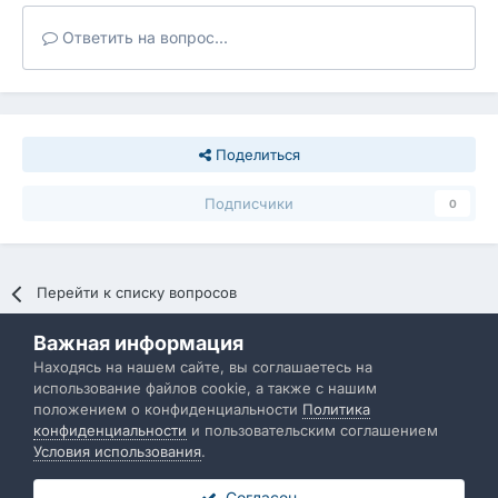
Ответить на вопрос...
Поделиться
Подписчики
0
Перейти к списку вопросов
Важная информация
Политика конфиденциальности
Обратная связь
Находясь на нашем сайте, вы соглашаетесь на
использование файлов cookie, а также с нашим
IBResource
положением о конфиденциальности
Политика
Powered by Invision Community
конфиденциальности
и пользовательским соглашением
Условия использования
.
Согласен