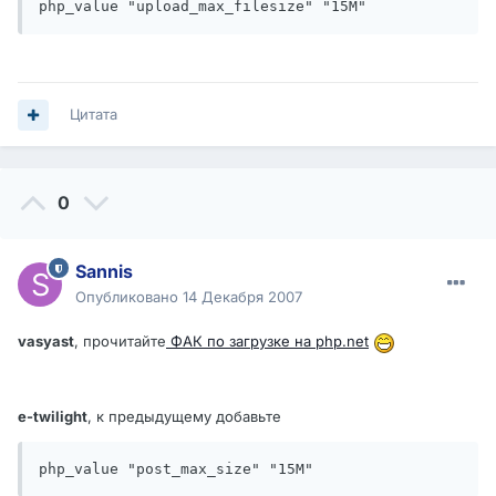
php_value "upload_max_filesize" "15M"
Цитата
0
Sannis
Опубликовано
14 Декабря 2007
vasyast
, прочитайте
ФАК по загрузке на php.net
e-twilight
, к предыдущему добавьте
php_value "post_max_size" "15M"