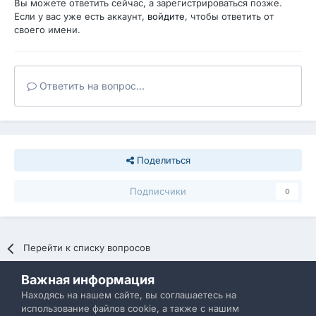
Вы можете ответить сейчас, а зарегистрироваться позже.
Если у вас уже есть аккаунт,
войдите
, чтобы ответить от
своего имени.
Ответить на вопрос...
Поделиться
Подписчики
0
Перейти к списку вопросов
Важная информация
Политика конфиденциальности
Обратная связь
Находясь на нашем сайте, вы соглашаетесь на
использование файлов cookie, а также с нашим
IBResource