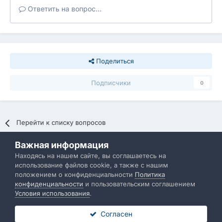
Ответить на вопрос...
Поделиться
Подписчики
0
Перейти к списку вопросов
Важная информация
Политика конфиденциальности
Обратная связь
Находясь на нашем сайте, вы соглашаетесь на
использование файлов cookie, а также с нашим
IBResource
положением о конфиденциальности
Политика
Powered by Invision Community
конфиденциальности
и пользовательским соглашением
Условия использования
.
Согласен